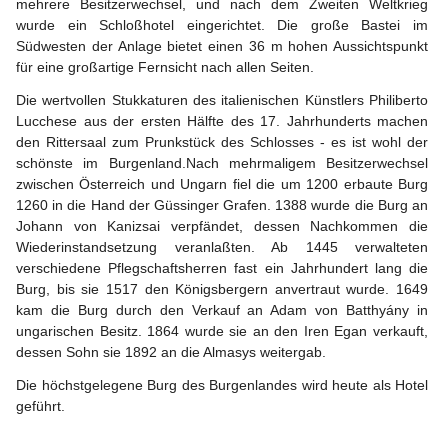
mehrere Besitzerwechsel, und nach dem Zweiten Weltkrieg 
wurde ein Schloßhotel eingerichtet. Die große Bastei im 
Südwesten der Anlage bietet einen 36 m hohen Aussichtspunkt 
für eine großartige Fernsicht nach allen Seiten.
Die wertvollen Stukkaturen des italienischen Künstlers Philiberto 
Lucchese aus der ersten Hälfte des 17. Jahrhunderts machen 
den Rittersaal zum Prunkstück des Schlosses - es ist wohl der 
schönste im Burgenland.Nach mehrmaligem Besitzerwechsel 
zwischen Österreich und Ungarn fiel die um 1200 erbaute Burg 
1260 in die Hand der Güssinger Grafen. 1388 wurde die Burg an 
Johann von Kanizsai verpfändet, dessen Nachkommen die 
Wiederinstandsetzung veranlaßten. Ab 1445 verwalteten 
verschiedene Pflegschaftsherren fast ein Jahrhundert lang die 
Burg, bis sie 1517 den Königsbergern anvertraut wurde. 1649 
kam die Burg durch den Verkauf an Adam von Batthyány in 
ungarischen Besitz. 1864 wurde sie an den Iren Egan verkauft, 
dessen Sohn sie 1892 an die Almasys weitergab.
Die höchstgelegene Burg des Burgenlandes wird heute als Hotel 
geführt.