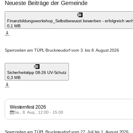
Neueste Beiträge der Gemeinde
Bruckneudorf
Finanzbildungsworkshop_Selbstbewusst bewerben - erfolgreich verh
0,1 MB
Bruckneudorf
Sperrzeiten am TÜPL Bruckneudorf vom 3. bis 8. August 2026
Bruckneudorf
Sicherheitstipp 08-26 UV-Schutz
0,3 MB
Bruckneudorf
Westernfest 2026
Sa., 8. Aug., 12:00 - 15:00
Bruckneudorf
Sperrzeiten am TÜPL Bruckneudorf vom 27. Juli bis 1. August 2026