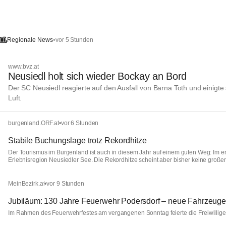
•
vor 5 Stunden
Regionale News
www.bvz.at
Neusiedl holt sich wieder Bockay an Bord
Der SC Neusiedl reagierte auf den Ausfall von Barna Toth und einigte
Luft.
burgenland.ORF.at
•
vor 6 Stunden
Stabile Buchungslage trotz Rekordhitze
Der Tourismus im Burgenland ist auch in diesem Jahr auf einem guten Weg: Im er
Erlebnisregion Neusiedler See. Die Rekordhitze scheint aber bisher keine groß
MeinBezirk.at
•
vor 9 Stunden
Jubiläum: 130 Jahre Feuerwehr Podersdorf – neue Fahrzeug
Im Rahmen des Feuerwehrfestes am vergangenen Sonntag feierte die Freiwillige