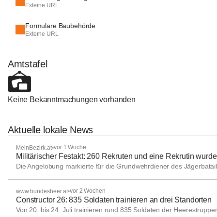
Externe URL
Formulare Baubehörde
Externe URL
Amtstafel
Keine Bekanntmachungen vorhanden
Aktuelle lokale News
vor 1 Woche
MeinBezirk.at
•
Militärischer Festakt: 260 Rekruten und eine Rekrutin wurd
Die Angelobung markierte für die Grundwehrdiener des Jägerbata
vor 2 Wochen
www.bundesheer.at
•
Constructor 26: 835 Soldaten trainieren an drei Standorten
Von 20. bis 24. Juli trainieren rund 835 Soldaten der Heerestrup