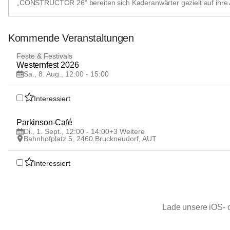
„CONSTRUCTOR 26“ bereiten sich Kaderanwärter gezielt auf ihre 
Kommende Veranstaltungen
8
Feste & Festivals
AUG
Westernfest 2026
Sa., 8. Aug., 12:00 - 15:00
Interessiert
1
Parkinson-Café
SEP
Di., 1. Sept., 12:00 - 14:00
+3 Weitere
Bahnhofplatz 5, 2460 Bruckneudorf, AUT
Interessiert
Lade unsere iOS- 