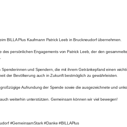
beim BILLA Plus Kaufmann Patrick Leeb in Bruckneudorf übernehmen.
 des persönlichen Engagements von Patrick Leeb, der den gesammelten

en Spenderinnen und Spendern, die mit ihrem Getränkepfand einen wichtig
heit der Bevölkerung auch in Zukunft bestmöglich zu gewährleisten.
ne großzügige Aufrundung der Spende sowie die ausgezeichnete und unk
auch weiterhin unterstützen. Gemeinsam können wir viel bewegen!
eudorf #GemeinsamStark #Danke #BILLAPlus