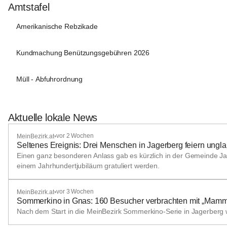
Amtstafel
Amerikanische Rebzikade
Kundmachung Benützungsgebühren 2026
Müll - Abfuhrordnung
Aktuelle lokale News
vor 2 Wochen
MeinBezirk.at
•
Seltenes Ereignis: Drei Menschen in Jagerberg feiern ungl
Einen ganz besonderen Anlass gab es kürzlich in der Gemeinde Jag
einem Jahrhundertjubiläum gratuliert werden.
vor 3 Wochen
MeinBezirk.at
•
Sommerkino in Gnas: 160 Besucher verbrachten mit „Mamm
Nach dem Start in die MeinBezirk Sommerkino-Serie in Jagerber