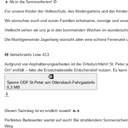
☀️ 
Ab in die Sommerferien!
 🌻
Für unsere Kinder der Volksschule, des Kindergartens und der Kinderkr
Wir wünschen euch und euren Familien erholsame, sonnige und unver
Vielleicht sehen wir uns ja in den kommenden Wochen im wundersch
Die Marktgemeinde Jagerberg wünscht allen eine schöne Ferienzeit
Jagerberg
🚧 
Verkehrsinfo Linie 413
Aufgrund von Asphaltierungsarbeiten ist die Ortsdurchfahrt 
St. Peter 
Ort“
 entfällt – bitte die 
Ersatzhaltestelle Entschendorf
 nutzen. Es kan
Sperre ODF St.Peter am Ottersbach Fahrgastinfo
0,3 MB
Jagerberg
Diesen Samstag ist es endlich soweit!
 🏊☀️
Perfektes Badewetter wartet auf euch! Bei 
strahlendem Sonnenschein
Weg.