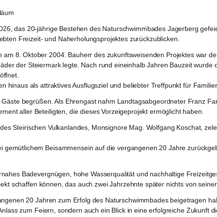
iläum
26, das 20-jährige Bestehen des Naturschwimmbades Jagerberg gefeier
ebten Freizeit- und Naherholungsprojektes zurückzublicken.
m 8. Oktober 2004. Bauherr des zukunftsweisenden Projektes war der d
er der Steiermark legte. Nach rund eineinhalb Jahren Bauzeit wurde d
ffnet. 
inaus als attraktives Ausflugsziel und beliebter Treffpunkt für Familie
e Gäste begrüßen. Als Ehrengast nahm Landtagsabgeordneter Franz Fartek
t aller Beteiligten, die dieses Vorzeigeprojekt ermöglicht haben.
er des Steirischen Vulkanlandes, Monsignore Mag. Wolfgang Koschat, zel
 gemütlichem Beisammensein auf die vergangenen 20 Jahre zurückgebl
ahes Badevergnügen, hohe Wasserqualität und nachhaltige Freizeitgestal
ekt schaffen können, das auch zwei Jahrzehnte später nichts von seiner At
gangenen 20 Jahren zum Erfolg des Naturschwimmbades beigetragen haben
Anlass zum Feiern, sondern auch ein Blick in eine erfolgreiche Zukunft d