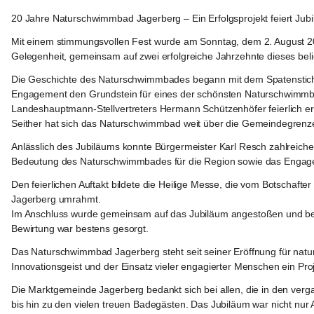
Jagerberg
20 Jahre Naturschwimmbad Jagerberg – Ein Erfolgsprojekt feiert Jub
Mit einem stimmungsvollen Fest wurde am Sonntag, dem 2. August 20
Gelegenheit, gemeinsam auf zwei erfolgreiche Jahrzehnte dieses beli
Die Geschichte des Naturschwimmbades begann mit dem Spatenstich a
Engagement den Grundstein für eines der schönsten Naturschwimmbäd
Landeshauptmann-Stellvertreters Hermann Schützenhöfer feierlich erö
Seither hat sich das Naturschwimmbad weit über die Gemeindegrenzen h
Anlässlich des Jubiläums konnte Bürgermeister Karl Resch zahlreich
Bedeutung des Naturschwimmbades für die Region sowie das Engagemen
Den feierlichen Auftakt bildete die Heilige Messe, die vom Botschaft
Jagerberg umrahmt. 
Im Anschluss wurde gemeinsam auf das Jubiläum angestoßen und bei
Bewirtung war bestens gesorgt.
Das Naturschwimmbad Jagerberg steht seit seiner Eröffnung für naturn
Innovationsgeist und der Einsatz vieler engagierter Menschen ein Proj
Die Marktgemeinde Jagerberg bedankt sich bei allen, die in den ver
bis hin zu den vielen treuen Badegästen. Das Jubiläum war nicht nur 