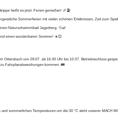
ippe heißt es jetzt: 
Ferien genießen!
 🎉🏖️
gessliche Sommerferien mit vielen schönen Erlebnissen, Zeit zum Spie
önen 
Naturschwimmbad Jagerberg
. 💦🌿
 und einen wunderbaren Sommer! ☀️😊
am Ottersbach
 von 
09.07. ab 16.00 Uhr bis 10.07. Betriebsschluss
 gesper
n zu Fahrplanabweichungen kommen. 🚌
 und sommerlichen Temperaturen um die 30 °C
 steht unserer 
MACH MIT