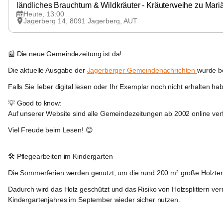
ländliches Brauchtum & Wildkräuter - Kräuterweihe zu Mari
Heute, 13:00
Jagerberg 14, 8091 Jagerberg, AUT
Jagerberg
📰 
Die neue Gemeindezeitung ist da!
Die aktuelle Ausgabe der 
Jagerberger Gemeindenachrichten
wurde be
Falls Sie lieber digital lesen oder Ihr Exemplar noch nicht erhalten 
💡 
Good to know:
Auf unserer Website sind alle Gemeindezeitungen 
ab 2002
 online ve
Viel Freude beim Lesen! 😊
Jagerberg
🛠️ 
Pflegearbeiten im Kindergarten
Die Sommerferien werden genutzt, um die rund 
200 m² große Holzte
Dadurch wird das Holz geschützt und das Risiko von 
Holzsplittern
 ver
Kindergartenjahres im 
September
 wieder sicher nutzen.
Jagerberg