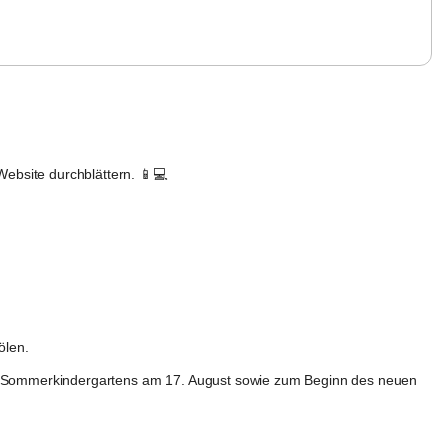
Website durchblättern. 📱💻
ölen.
es Sommerkindergartens am
17. August sowie zum Beginn des neuen 