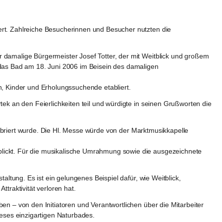
t. Zahlreiche Besucherinnen und Besucher nutzten die 
amalige Bürgermeister Josef Totter, der mit Weitblick und großem 
as Bad am 18. Juni 2006 im Beisein des damaligen 
n, Kinder und Erholungssuchende etabliert.
 an den Feierlichkeiten teil und würdigte in seinen Grußworten die 
ebriert wurde. Die Hl. Messe würde von der Marktmusikkapelle 
ickt. Für die musikalische Umrahmung sowie die ausgezeichnete 
tung. Es ist ein gelungenes Beispiel dafür, wie Weitblick, 
traktivität verloren hat.
 – von den Initiatoren und Verantwortlichen über die Mitarbeiter 
ieses einzigartigen Naturbades.