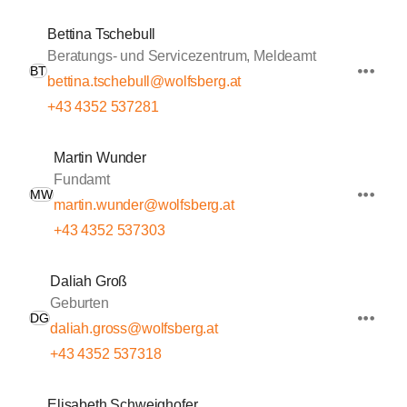
Bettina Tschebull
Beratungs- und Servicezentrum, Meldeamt
BT
bettina.tschebull@wolfsberg.at
+43 4352 537281
Martin Wunder
Fundamt
MW
martin.wunder@wolfsberg.at
+43 4352 537303
Daliah Groß
Geburten
DG
daliah.gross@wolfsberg.at
+43 4352 537318
Elisabeth Schweighofer