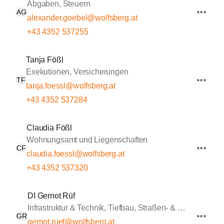
Abgaben, Steuern
AG
alexander.goebel@wolfsberg.at
+43 4352 537255
Tanja Fößl
Exekutionen, Versicherungen
TF
tanja.foessl@wolfsberg.at
+43 4352 537284
Claudia Fößl
Wohnungsamt und Liegenschaften
CF
claudia.foessl@wolfsberg.at
+43 4352 537320
DI Gernot Rüf
Infrastruktur & Technik, Tiefbau, Straßen- & Wasserbau
GR
gernot.ruef@wolfsberg.at