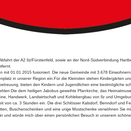
 Abfahrt der A2 Ilz/Fürstenfeld, sowie an der Nord-Südverbindung Hart
fernt.

n mit 01.01.2015 fusioniert. Die neue Gemeinde mit 3.678 Einwohnern 
enplatz in unserer Region ein.Für die Kleinsten stehen Kindergärten und
gsbetreuung, bieten den Kindern und Jugendlichen eine bestmögliche sch
fehlen:Die dem heiligen Jakobus geweihte Pfarrkirche, das Heimatmus
eine, Handwerk, Landwirtschaft und Kohlebergbau von Ilz und Umgebung 
it von ca. 3 Stunden ein. Die drei Schlösser Kalsdorf, Benndorf und F
ten, Buschenschenken und eine urige Mostschenke verwöhnen Sie mit 
 ein und würde mich über einen persönlichen Besuch in unserem schönen