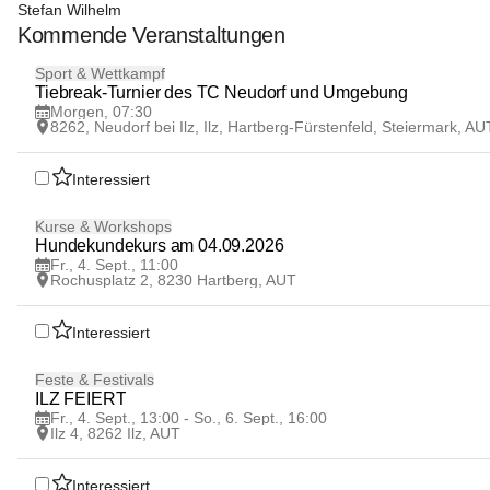
Stefan Wilhelm
Kommende Veranstaltungen
8
Sport & Wettkampf
AUG
Tiebreak-Turnier des TC Neudorf und Umgebung
Morgen, 07:30
8262, Neudorf bei Ilz, Ilz, Hartberg-Fürstenfeld, Steiermark, AU
Interessiert
4
Kurse & Workshops
SEP
Hundekundekurs am 04.09.2026
Fr., 4. Sept., 11:00
Rochusplatz 2, 8230 Hartberg, AUT
Interessiert
4
Feste & Festivals
SEP
ILZ FEIERT
Fr., 4. Sept., 13:00 - So., 6. Sept., 16:00
Ilz 4, 8262 Ilz, AUT
Interessiert