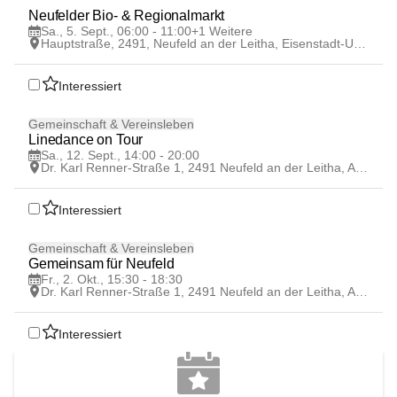
5
Neufelder Bio- & Regionalmarkt 
SEP
Sa., 5. Sept., 06:00 - 11:00
+1 Weitere
Hauptstraße, 2491, Neufeld an der Leitha, Eisenstadt-Umgebung, Burgenland, AUT
Interessiert
12
Gemeinschaft & Vereinsleben
SEP
Linedance on Tour
Sa., 12. Sept., 14:00 - 20:00
Dr. Karl Renner-Straße 1, 2491 Neufeld an der Leitha, AUT
Interessiert
2
Gemeinschaft & Vereinsleben
OKT
Gemeinsam für Neufeld
Fr., 2. Okt., 15:30 - 18:30
Dr. Karl Renner-Straße 1, 2491 Neufeld an der Leitha, AUT
Interessiert