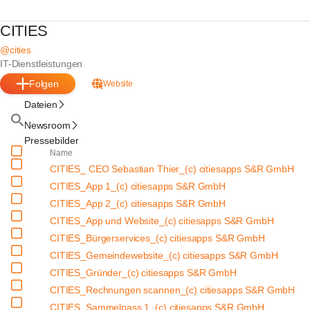
CITIES
@cities
IT-Dienstleistungen
Folgen
Website
Dateien
Newsroom
Pressebilder
Name
CITIES_ CEO Sebastian Thier_(c) citiesapps S&R GmbH
CITIES_App 1_(c) citiesapps S&R GmbH
CITIES_App 2_(c) citiesapps S&R GmbH
CITIES_App und Website_(c) citiesapps S&R GmbH
CITIES_Bürgerservices_(c) citiesapps S&R GmbH
CITIES_Gemeindewebsite_(c) citiesapps S&R GmbH
CITIES_Gründer_(c) citiesapps S&R GmbH
CITIES_Rechnungen scannen_(c) citiesapps S&R GmbH
CITIES_Sammelpass 1_(c) citiesapps S&R GmbH