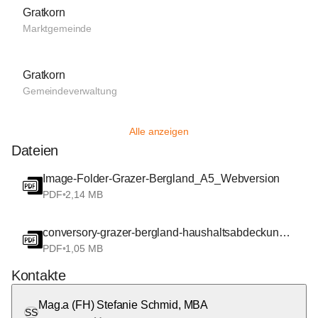
Gratkorn
Marktgemeinde
Gratkorn
Gemeindeverwaltung
Alle anzeigen
Dateien
Image-Folder-Grazer-Bergland_A5_Webversion
PDF
•
2,14 MB
conversory-grazer-bergland-haushaltsabdeckung-web-einzel
PDF
•
1,05 MB
Kontakte
Mag.a (FH) Stefanie Schmid, MBA
SS