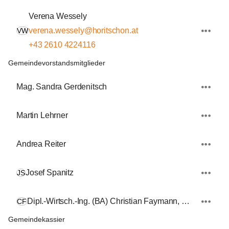
Verena Wessely
verena.wessely@horitschon.at
VW
+43 2610 4224116
Gemeindevorstandsmitglieder
Mag. Sandra Gerdenitsch
Martin Lehrner
Andrea Reiter
Josef Spanitz
JS
Dipl.-Wirtsch.-Ing. (BA) Christian Faymann, MA
CF
Gemeindekassier