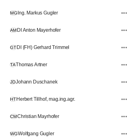
Ing. Markus Gugler
MG
DI Anton Mayerhofer
AM
DI (FH) Gerhard Trimmel
GT
Thomas Artner
TA
Johann Duschanek
JD
Herbert Tillhof, mag.ing.agr.
HT
Christian Mayrhofer
CM
Wolfgang Gugler
WG