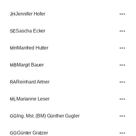
Jennifer Hofer
JH
Sascha Ecker
SE
Manfred Hutter
MH
Margit Bauer
MB
Reinhard Artner
RA
Marianne Leser
ML
Ing. Mst. (BM) Günther Gugler
GG
Günter Gratzer
GG