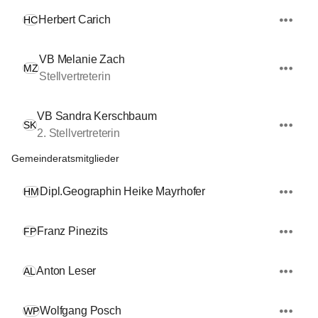
Herbert Carich
HC
VB Melanie Zach
MZ
Stellvertreterin
VB Sandra Kerschbaum
SK
2. Stellvertreterin
Gemeinderatsmitglieder
Dipl.Geographin Heike Mayrhofer
HM
Franz Pinezits
FP
Anton Leser
AL
Wolfgang Posch
WP