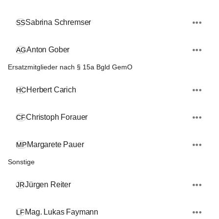
Sabrina Schremser
SS
Anton Gober
AG
Ersatzmitglieder nach § 15a Bgld GemO
Herbert Carich
HC
Christoph Forauer
CF
Margarete Pauer
MP
Sonstige
Jürgen Reiter
JR
Mag. Lukas Faymann
LF