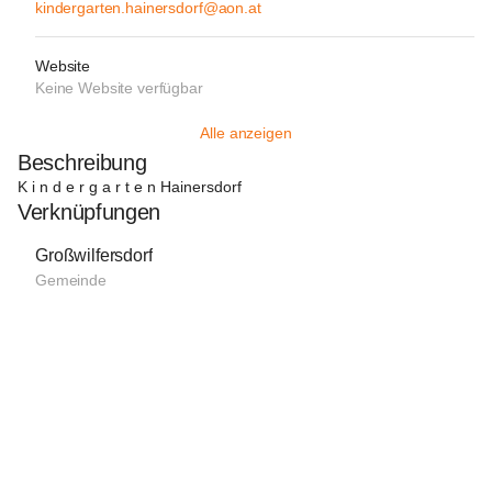
kindergarten.hainersdorf@aon.at
Website
Keine Website verfügbar
Alle anzeigen
Beschreibung
K i n d e r g a r t e n Hainersdorf
Verknüpfungen
Großwilfersdorf
Gemeinde