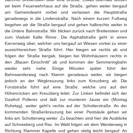
wir beim Feuerwehrhaus auf die Straße, gehen weiter bergauf 
am Gemeindeamt vorbei und verlassen die Hauptstraße 
geradewegs in die Lindenstraße. Nach einem kurzen Fußweg 
begehen wir die Straße bergauf und gehen halbrechts weiter in 
die Untere Bahnstraße. Wir blicken zurück nach Breitenstein und 
zum Viadukt Kalte Rinne. Die Asphaltstraße geht in einen 
Karrenweg über, welcher uns bergauf an Wiesen vorbei zu einer 
aussichtsreichen Straße führt. Hier biegen wir rechts ab und 
folgen der Straße bergab, biegen bei Wohnhäusern rechts in 
den „Blauen Einschnitt“ ab und kommen der Semmeringbahn 
wieder sehr nahe. Einige Minuten später führt der 
Bahnwanderweg nach Klamm geradeaus weiter, wir biegen 
jedoch an der Wegkreuzung links zum Kreuzberg ab. Die 
Forststraße führt auf eine Straße, welche uns auf den 
Höhenrücken am Kreuzberg leitet. Zur Linken befindet sich der 
Gasthof Polleres und lädt zur munteren Jause ein (Montag 
Ruhetag), weiter geht's rechts auf der Schotterstraße. An der 
kommenden Straßenkreuzung bei einer Pestsäule gehen wir 
links am Schotterweg weiter. Zu beachten sind hier die Ausblicke 
auf Schneeberg und Rax. Im Wald folgen wir dem Wanderweg in 
Richtung Klammer Kapelle und gehen stetig leicht bergauf. An 