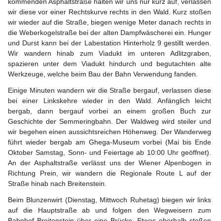
kommenden Asphaltstraße halten wir uns nur kurz auf, verlassen 
wir diese vor einer Rechtskurve rechts in den Wald. Kurz stoßen 
wir wieder auf die Straße, biegen wenige Meter danach rechts in 
die Weberkogelstraße bei der alten Dampfwäscherei ein. Hunger 
und Durst kann bei der Labestation Hinterholz 9 gestillt werden. 
Wir wandern hinab zum Viadukt im unteren Adlitzgraben, 
spazieren unter dem Viadukt hindurch und begutachten alte 
Werkzeuge, welche beim Bau der Bahn Verwendung fanden.
Einige Minuten wandern wir die Straße bergauf, verlassen diese 
bei einer Linkskehre wieder in den Wald. Anfänglich leicht 
bergab, dann bergauf vorbei an einem großen Buch zur 
Geschichte der 
Semmeringbahn
. Der Waldweg wird steiler und 
wir begehen einen aussichtsreichen Höhenweg. Der Wanderweg 
führt wieder bergab am Ghega-Museum vorbei (Mai bis Ende 
Oktober Samstag, Sonn- und Feiertage ab 10:00 Uhr geöffnet). 
An der Asphaltstraße verlässt uns der Wiener Alpenbogen in 
Richtung Prein, wir wandern die Regionale Route L auf der 
Straße hinab nach Breitenstein.
Beim Blunzenwirt (Dienstag, Mittwoch Ruhetag) biegen wir links 
auf die Hauptstraße ab und folgen den Wegweisern zum 
Bahnhof Breitenstein über eine Brücke. Etwas oberhalb stoßen 