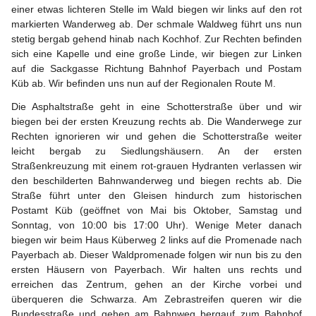
einer etwas lichteren Stelle im Wald biegen wir links auf den rot 
markierten Wanderweg ab. Der schmale Waldweg führt uns nun 
stetig bergab gehend hinab nach Kochhof. Zur Rechten befinden 
sich eine Kapelle und eine große Linde, wir biegen zur Linken 
auf die Sackgasse Richtung Bahnhof Payerbach und Postam 
Küb ab. Wir befinden uns nun auf der Regionalen Route M.
Die Asphaltstraße geht in eine Schotterstraße über und wir 
biegen bei der ersten Kreuzung rechts ab. Die Wanderwege zur 
Rechten ignorieren wir und gehen die Schotterstraße weiter 
leicht bergab zu Siedlungshäusern. An der ersten 
Straßenkreuzung mit einem rot-grauen Hydranten verlassen wir 
den beschilderten Bahnwanderweg und biegen rechts ab. Die 
Straße führt unter den Gleisen hindurch zum historischen 
Postamt Küb (geöffnet von Mai bis Oktober, Samstag und 
Sonntag, von 10:00 bis 17:00 Uhr). Wenige Meter danach 
biegen wir beim Haus Küberweg 2 links auf die Promenade nach 
Payerbach ab. Dieser Waldpromenade folgen wir nun bis zu den 
ersten Häusern von Payerbach. Wir halten uns rechts und 
erreichen das Zentrum, gehen an der Kirche vorbei und 
überqueren die Schwarza. Am Zebrastreifen queren wir die 
Bundesstraße und gehen am Bahnweg bergauf zum Bahnhof 