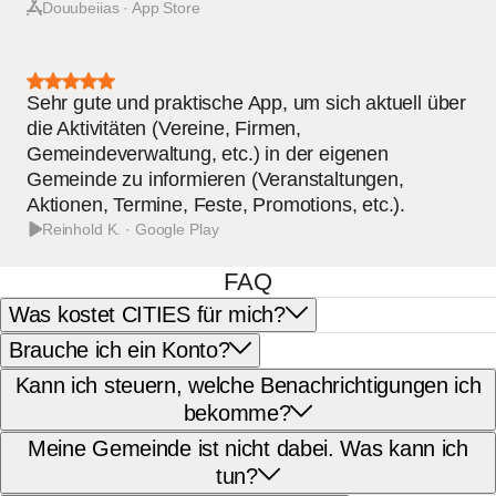
Douubeiias · App Store
Bewertung:
5
Sehr gute und praktische App, um sich aktuell über
von
5
die Aktivitäten (Vereine, Firmen,
Sternen
Gemeindeverwaltung, etc.) in der eigenen
Gemeinde zu informieren (Veranstaltungen,
Aktionen, Termine, Feste, Promotions, etc.).
Reinhold K. · Google Play
FAQ
Was kostet CITIES für mich?
Brauche ich ein Konto?
Kann ich steuern, welche Benachrichtigungen ich
bekomme?
Meine Gemeinde ist nicht dabei. Was kann ich
tun?