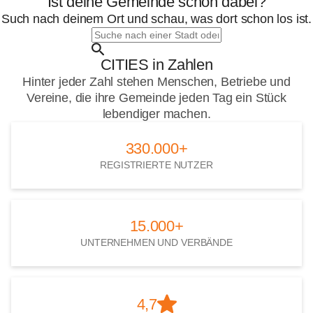
Ist deine Gemeinde schon dabei?
Such nach deinem Ort und schau, was dort schon los ist.
Suche
nach
einer
CITIES in Zahlen
Stadt
oder
Hinter jeder Zahl stehen Menschen, Betriebe und
Gemeinde
Vereine, die ihre Gemeinde jeden Tag ein Stück
lebendiger machen.
330.000+
330.000+
REGISTRIERTE NUTZER
15.000+
15.000+
UNTERNEHMEN UND VERBÄNDE
4,7
4,7