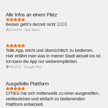
Alle Infos an einem Platz
Bewertung:
5
Besser geht’s derzeit nicht 👍🏼💪🏼
von
5
GüntAIR · App Store
Sternen
Bewertung:
5
Tolle App, leicht und übersichtlich zu bedienen.
von
5
Hier erfährt man was in meiner Stadt aktuell los ist.
Sternen
Ich kann die App nur weiterempfehlen.
HELFIX · Google Play
Ausgefeilte Plattform
Bewertung:
5
CITIES hat sich mittlerweile zu einer ausgereiften,
von
5
verlässlichen und einfach zu bedienenden
Sternen
Plattform entwickelt.