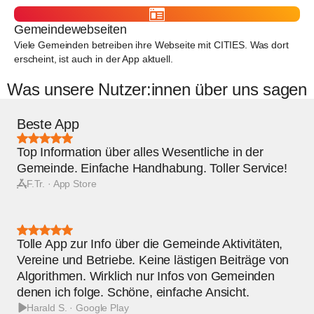
Gemeindewebseiten
Viele Gemeinden betreiben ihre Webseite mit CITIES. Was dort
erscheint, ist auch in der App aktuell.
Was unsere Nutzer:innen über uns sagen
Beste App
Bewertung:
5
Top Information über alles Wesentliche in der
von
5
Gemeinde. Einfache Handhabung. Toller Service!
Sternen
F.Tr. · App Store
Bewertung:
5
Tolle App zur Info über die Gemeinde Aktivitäten,
von
5
Vereine und Betriebe. Keine lästigen Beiträge von
Sternen
Algorithmen. Wirklich nur Infos von Gemeinden
denen ich folge. Schöne, einfache Ansicht.
Harald S. · Google Play