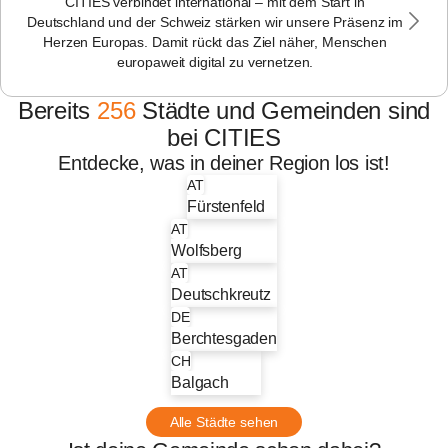
CITIES verbindet international – mit dem Start in
Deutschland und der Schweiz stärken wir unsere Präsenz im
Herzen Europas. Damit rückt das Ziel näher, Menschen
europaweit digital zu vernetzen.
256
Bereits
256
Städte und Gemeinden sind
bei CITIES
Entdecke, was in deiner Region los ist!
AT
Fürstenfeld
AT
Wolfsberg
AT
Deutschkreutz
DE
Berchtesgaden
CH
Balgach
Alle Städte sehen