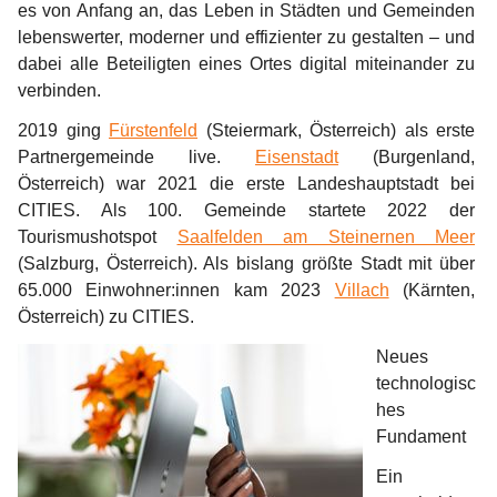
es von Anfang an, das Leben in Städten und Gemeinden 
lebenswerter, moderner und effizienter zu gestalten – und 
dabei alle Beteiligten eines Ortes digital miteinander zu 
verbinden.
2019 ging 
Fürstenfeld
 (Steiermark, Österreich) als erste 
Partnergemeinde live. 
Eisenstadt
 (Burgenland, 
Österreich) war 2021 die erste Landeshauptstadt bei 
CITIES. Als 100. Gemeinde startete 2022 der 
Tourismushotspot 
Saalfelden am Steinernen Meer
(Salzburg, Österreich). Als bislang größte Stadt mit über 
65.000 Einwohner:innen kam 2023 
Villach
 (Kärnten, 
Österreich) zu CITIES.
Neues 
technologisc
hes 
Fundament
Ein 