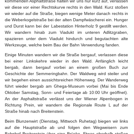
kommenden Asphaltstraße halten wir uns nur kurz auf, verlassen 
wir diese vor einer Rechtskurve rechts in den Wald. Kurz stoßen 
wir wieder auf die Straße, biegen wenige Meter danach rechts in 
die Weberkogelstraße bei der alten Dampfwäscherei ein. Hunger 
und Durst kann bei der Labestation Hinterholz 9 gestillt werden. 
Wir wandern hinab zum Viadukt im unteren Adlitzgraben, 
spazieren unter dem Viadukt hindurch und begutachten alte 
Werkzeuge, welche beim Bau der Bahn Verwendung fanden.
Einige Minuten wandern wir die Straße bergauf, verlassen diese 
bei einer Linkskehre wieder in den Wald. Anfänglich leicht 
bergab, dann bergauf vorbei an einem großen Buch zur 
Geschichte der 
Semmeringbahn
. Der Waldweg wird steiler und 
wir begehen einen aussichtsreichen Höhenweg. Der Wanderweg 
führt wieder bergab am Ghega-Museum vorbei (Mai bis Ende 
Oktober Samstag, Sonn- und Feiertage ab 10:00 Uhr geöffnet). 
An der Asphaltstraße verlässt uns der Wiener Alpenbogen in 
Richtung Prein, wir wandern die Regionale Route L auf der 
Straße hinab nach Breitenstein.
Beim Blunzenwirt (Dienstag, Mittwoch Ruhetag) biegen wir links 
auf die Hauptstraße ab und folgen den Wegweisern zum 
Bahnhof Breitenstein über eine Brücke. Etwas oberhalb stoßen 