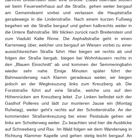
wir beim Feuerwehrhaus auf die Straße, gehen weiter bergauf 
am Gemeindeamt vorbei und verlassen die Hauptstraße 
geradewegs in die Lindenstraße. Nach einem kurzen Fußweg 
begehen wir die Straße bergauf und gehen halbrechts weiter in 
die Untere Bahnstraße. Wir blicken zurück nach Breitenstein und 
zum Viadukt Kalte Rinne. Die Asphaltstraße geht in einen 
Karrenweg über, welcher uns bergauf an Wiesen vorbei zu einer 
aussichtsreichen Straße führt. Hier biegen wir rechts ab und 
folgen der Straße bergab, biegen bei Wohnhäusern rechts in 
den „Blauen Einschnitt“ ab und kommen der Semmeringbahn 
wieder sehr nahe. Einige Minuten später führt der 
Bahnwanderweg nach Klamm geradeaus weiter, wir biegen 
jedoch an der Wegkreuzung links zum Kreuzberg ab. Die 
Forststraße führt auf eine Straße, welche uns auf den 
Höhenrücken am Kreuzberg leitet. Zur Linken befindet sich der 
Gasthof Polleres und lädt zur munteren Jause ein (Montag 
Ruhetag), weiter geht's rechts auf der Schotterstraße. An der 
kommenden Straßenkreuzung bei einer Pestsäule gehen wir 
links am Schotterweg weiter. Zu beachten sind hier die Ausblicke 
auf Schneeberg und Rax. Im Wald folgen wir dem Wanderweg in 
Richtung Klammer Kapelle und gehen stetig leicht bergauf. An 