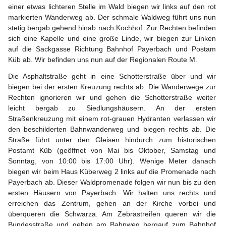
einer etwas lichteren Stelle im Wald biegen wir links auf den rot 
markierten Wanderweg ab. Der schmale Waldweg führt uns nun 
stetig bergab gehend hinab nach Kochhof. Zur Rechten befinden 
sich eine Kapelle und eine große Linde, wir biegen zur Linken 
auf die Sackgasse Richtung Bahnhof Payerbach und Postam 
Küb ab. Wir befinden uns nun auf der Regionalen Route M.
Die Asphaltstraße geht in eine Schotterstraße über und wir 
biegen bei der ersten Kreuzung rechts ab. Die Wanderwege zur 
Rechten ignorieren wir und gehen die Schotterstraße weiter 
leicht bergab zu Siedlungshäusern. An der ersten 
Straßenkreuzung mit einem rot-grauen Hydranten verlassen wir 
den beschilderten Bahnwanderweg und biegen rechts ab. Die 
Straße führt unter den Gleisen hindurch zum historischen 
Postamt Küb (geöffnet von Mai bis Oktober, Samstag und 
Sonntag, von 10:00 bis 17:00 Uhr). Wenige Meter danach 
biegen wir beim Haus Küberweg 2 links auf die Promenade nach 
Payerbach ab. Dieser Waldpromenade folgen wir nun bis zu den 
ersten Häusern von Payerbach. Wir halten uns rechts und 
erreichen das Zentrum, gehen an der Kirche vorbei und 
überqueren die Schwarza. Am Zebrastreifen queren wir die 
Bundesstraße und gehen am Bahnweg bergauf zum Bahnhof 