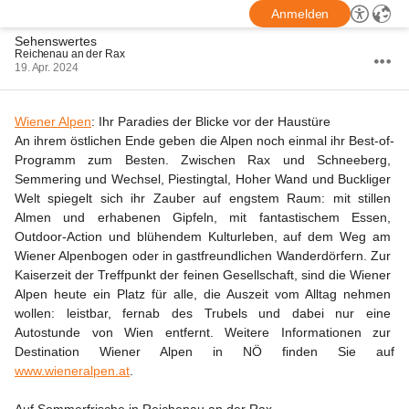
Anmelden
Sehenswertes
Reichenau an der Rax
19. Apr. 2024
Wiener Alpen
: Ihr Paradies der Blicke vor der Haustüre
An ihrem östlichen Ende geben die Alpen noch einmal ihr Best-of-
Programm zum Besten. Zwischen Rax und Schneeberg, 
Semmering und Wechsel, Piestingtal, Hoher Wand und Buckliger 
Welt spiegelt sich ihr Zauber auf engstem Raum: mit stillen 
Almen und erhabenen Gipfeln, mit fantastischem Essen, 
Outdoor-Action und blühendem Kulturleben, auf dem Weg am 
Wiener Alpenbogen oder in gastfreundlichen Wanderdörfern. Zur 
Kaiserzeit der Treffpunkt der feinen Gesellschaft, sind die Wiener 
Alpen heute ein Platz für alle, die Auszeit vom Alltag nehmen 
wollen: leistbar, fernab des Trubels und dabei nur eine 
Autostunde von Wien entfernt. Weitere Informationen zur 
Destination Wiener Alpen in NÖ finden Sie auf 
www.wieneralpen.at
.