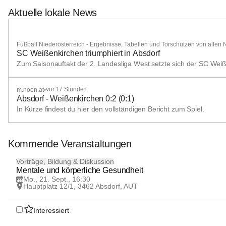
Aktuelle lokale News
+1
Fußball Niederösterreich - Ergebnisse, Tabellen und Torschützen von allen NÖ
SC Weißenkirchen triumphiert in Absdorf
Zum Saisonauftakt der 2. Landesliga West setzte sich der SC Weiße
vor 17 Stunden
m.noen.at
•
Absdorf - Weißenkirchen 0:2 (0:1)
In Kürze findest du hier den vollständigen Bericht zum Spiel.
Kommende Veranstaltungen
21
Vorträge, Bildung & Diskussion
SEP
Mentale und körperliche Gesundheit
Mo., 21. Sept., 16:30
Hauptplatz 12/1, 3462 Absdorf, AUT
Interessiert