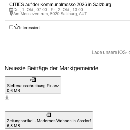
1
CITIES auf der Kommunalmesse 2026 in Salzburg
OKT
Do., 1. Okt., 07:00 - Fr., 2. Okt., 13:00
Am Messezentrum, 5020 Salzburg, AUT
Interessiert
Lade unsere iOS- 
Neueste Beiträge der Marktgemeinde
Absdorf
Stellenausschreibung Finanz
0,6 MB
Absdorf
Zeitungsartikel - Modernes Wohnen in Absdorf
6,3 MB