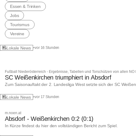
Essen & Trinken
Jobs
Tourismus
Vereine
•
Lokale News
vor 16 Stunden
1 verwandte News
Fußball Niederösterreich - Ergebnisse, Tabellen und Torschützen von allen NÖ Li
SC Weißenkirchen triumphiert in Absdorf
Zum Saisonauftakt der 2. Landesliga West setzte sich der SC Weißenki
•
Lokale News
vor 17 Stunden
m.noen.at
Absdorf - Weißenkirchen 0:2 (0:1)
In Kürze findest du hier den vollständigen Bericht zum Spiel.