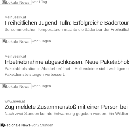
•
Lokale News
vor 1 Tag
MeinBezirk.at
Freiheitlichen Jugend Tulln: Erfolgreiche Bäderto
Bei sommerlichen Temperaturen machte die Bädertour der Freiheitlic
•
Lokale News
vor 5 Tagen
MeinBezirk.at
Inbetriebnahme abgeschlossen: Neue Paketabholstat
Paketabholstation in Absdorf eröffnet – Hollensteiner sieht wichtige
Paketdienstleistungen verbessert.
•
Lokale News
vor 5 Tagen
www.noen.at
Zug meldete Zusammenstoß mit einer Person bei
Nach zwei Stunden konnte Entwarnung gegeben werden: Ein Wildtier 
•
vor 2 Stunden
Regionale News