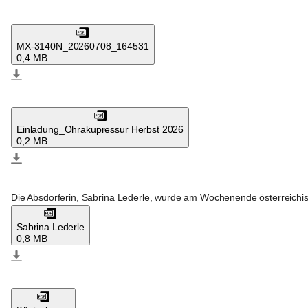
Absdorf
MX-3140N_20260708_164531
0,4 MB
Absdorf
Einladung_Ohrakupressur Herbst 2026
0,2 MB
Absdorf
Die Absdorferin, Sabrina Lederle, wurde am Wochenende österreichisc
Sabrina Lederle
0,8 MB
Absdorf