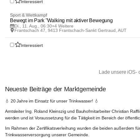
Interessiert
11
Sport & Wettkampf
AUG
Bewegt im Park "Walking mit aktiver Bewegung
Di., 11. Aug., 06:30
+4 Weitere
Frantschach 47, 9413 Frantschach-Sankt Gertraud, AUT
Interessiert
Lade unsere iOS- 
Neueste Beiträge der Marktgemeinde
Frantschach
-
💧 
20 Jahre im Einsatz für unser Trinkwasser!
 💧
Sankt
Gertraud
Amtsleiter 
Ing. Roland Kleinszig
 und Bauhofmitarbeiter 
Christian Raffl
werden und ist Voraussetzung für die Tätigkeit im Bereich der öffent
Im Rahmen der Zertifikatsverleihung wurden die beiden außerdem für
Trinkwasserversorgung unserer Gemeinde.