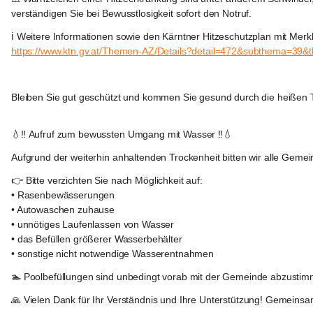
verständigen Sie bei Bewusstlosigkeit sofort den Notruf.
ℹ️ Weitere Informationen sowie den Kärntner Hitzeschutzplan mit Merkb
https://www.ktn.gv.at/Themen-AZ/Details?detail=472&subthema=39
Bleiben Sie gut geschützt und kommen Sie gesund durch die heißen 
Frantschach
-
💧‼️ 
Aufruf zum bewussten Umgang mit Wasser
 ‼️💧
Sankt
Gertraud
Aufgrund der weiterhin anhaltenden Trockenheit bitten wir alle 
👉 
Bitte verzichten Sie nach Möglichkeit auf:
• Rasenbewässerungen
• Autowaschen zuhause
• unnötiges Laufenlassen von Wasser
• das Befüllen größerer Wasserbehälter
• sonstige nicht notwendige Wasserentnahmen
🏊 Poolbefüllungen sind unbedingt vorab mit der Gemeinde abzustimm
🙏 Vielen Dank für Ihr Verständnis und Ihre Unterstützung! Gemeinsam