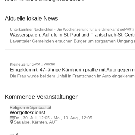
Aktuelle lokale News
vor 2
Unterkärntner Nachrichten - Die Wochenzeitung für alle Unterkärntner!
•
Wassersparen: Aufrufe in St. Paul und Frantschach-St. Gert
Lavanttaler Gemeinden ersuchen Bürger um sorgsamen Umgang m
+1
vor 1 Woche
Kleine Zeitung
•
Eingeklemmt: 47-jährige Kärntnerin prallte mit Auto gegen
Die Frau wurde bei dem Unfall in Frantschach im Auto eingeklemmt
Kommende Veranstaltungen
30
Religion & Spiritualität
JUL
Wortgottesdienst 
Do., 30. Juli, 12:05 - Mo., 10. Aug., 12:05
Saualpe, Kärnten, AUT