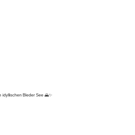
 idyllischen 
Bleder See
 🌄✨