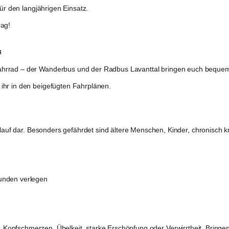
ür den langjährigen Einsatz.
rag!

hrrad – der 
Wanderbus
 und der 
Radbus Lavanttal
 bringen euch bequem 
ihr in den beigefügten Fahrplänen.
islauf dar. Besonders gefährdet sind ältere Menschen, Kinder, chronisch
tunden verlegen
 Kopfschmerzen, Übelkeit, starke Erschöpfung oder Verwirrtheit. Bringen