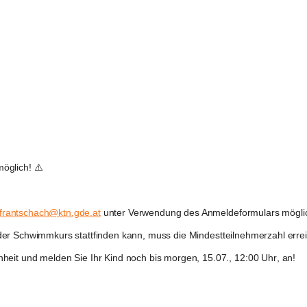
möglich!
 ⚠️
frantschach@ktn.gde.at
 unter Verwendung des Anmeldeformulars mögli
der Schwimmkurs stattfinden kann, muss die 
Mindestteilnehmerzahl erre
heit und melden Sie Ihr Kind noch bis 
morgen, 15.07., 12:00 Uhr
, an!