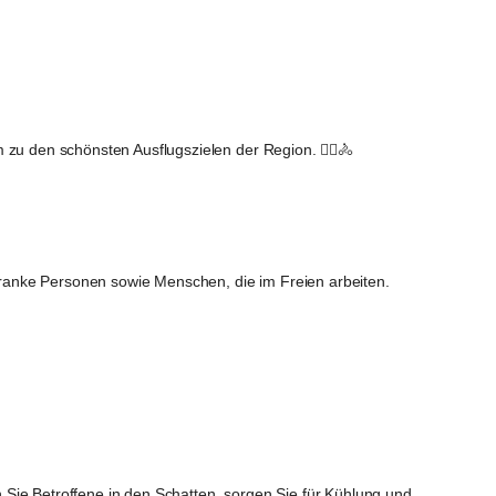
zu den schönsten Ausflugszielen der Region. 🚶‍♀️🚴
 kranke Personen sowie Menschen, die im Freien arbeiten.
 Sie Betroffene in den Schatten, sorgen Sie für Kühlung und 