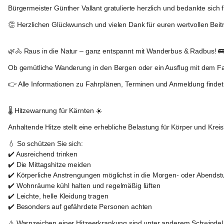
Bürgermeister Günther Vallant gratulierte herzlich und bedankte sich f
👏 Herzlichen Glückwunsch und vielen Dank für euren wertvollen Beit
Frantschach
-
🌿🚴 
Raus in die Natur – ganz entspannt mit Wanderbus & Radbus!
 
Sankt
Gertraud
Ob gemütliche Wanderung in den Bergen oder ein Ausflug mit dem Fa
👉 Alle Informationen zu Fahrplänen, Terminen und Anmeldung findet 
Frantschach
-
🌡️ 
Hitzewarnung für Kärnten
 ☀️
Sankt
Gertraud
Anhaltende Hitze stellt eine erhebliche Belastung für Körper und Kre
💧 So schützen Sie sich:
✔️ Ausreichend trinken
✔️ Die Mittagshitze meiden
✔️ Körperliche Anstrengungen möglichst in die Morgen- oder Abends
✔️ Wohnräume kühl halten und regelmäßig lüften
✔️ Leichte, helle Kleidung tragen
✔️ Besonders auf gefährdete Personen achten
⚠️ 
Warnzeichen einer Hitzeerkrankung
 sind unter anderem Schwindel,