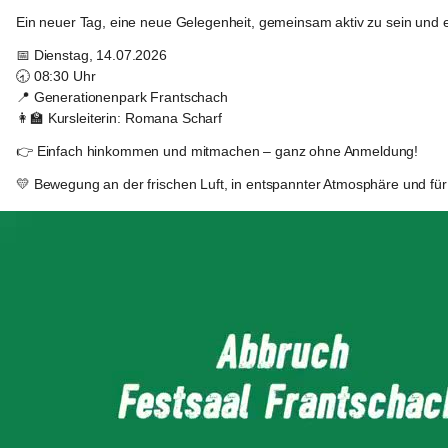
Gertraud
Ein neuer Tag, eine neue Gelegenheit, gemeinsam aktiv zu sein und e
📅 
Dienstag, 14.07.2026
🕣 
08:30 Uhr
📍 
Generationenpark Frantschach
👩‍🏫 
Kursleiterin:
 Romana Scharf
👉 Einfach hinkommen und mitmachen – ganz ohne Anmeldung!
💛 Bewegung an der frischen Luft, in entspannter Atmosphäre und für
Frantschach
-
Sankt
Gertraud