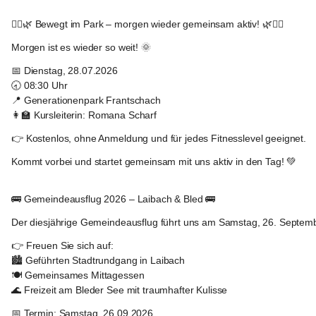
Frantschach
-
🚶‍♀️🌿 
Bewegt im Park – morgen wieder gemeinsam aktiv!
 🌿🚶‍♂️
Sankt
Gertraud
Morgen ist es wieder so weit! 🌞
📅 
Dienstag, 28.07.2026
🕣 
08:30 Uhr
📍 
Generationenpark Frantschach
👩‍🏫 
Kursleiterin:
 Romana Scharf
👉 Kostenlos, ohne Anmeldung und für jedes Fitnesslevel geeignet.
Kommt vorbei und startet gemeinsam mit uns aktiv in den Tag! 💚
Frantschach
-
🚌 
Gemeindeausflug 2026 – Laibach & Bled
 🚌
Sankt
Gertraud
Der diesjährige 
Gemeindeausflug
 führt uns am 
Samstag, 26. Septem
👉 Freuen Sie sich auf:
🏙️ Geführten Stadtrundgang in Laibach
🍽️ Gemeinsames Mittagessen
🌊 Freizeit am Bleder See mit traumhafter Kulisse
📅 
Termin:
 Samstag, 26.09.2026