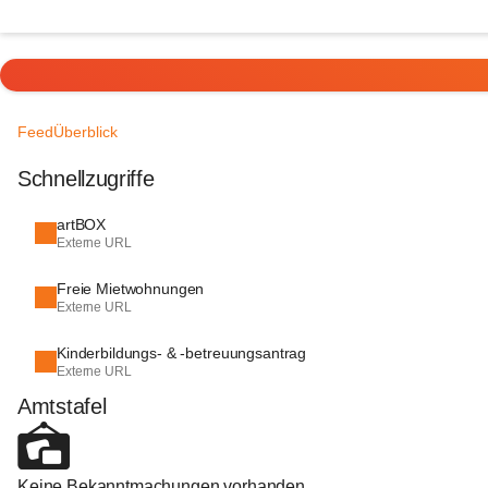
Feed
Überblick
Schnellzugriffe
artBOX
Externe URL
Freie Mietwohnungen
Externe URL
Kinderbildungs- & -betreuungsantrag
Externe URL
Amtstafel
Keine Bekanntmachungen vorhanden