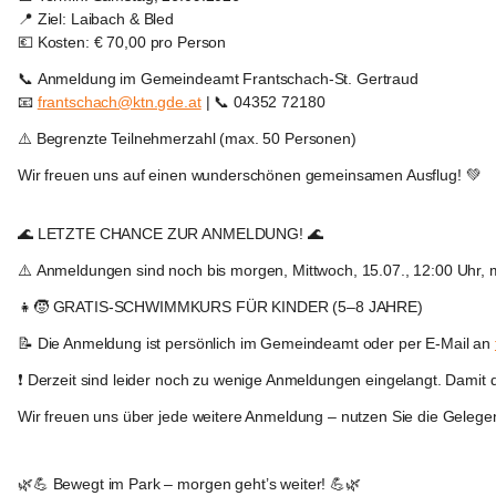
📍 
Ziel:
 Laibach & Bled
💶 
Kosten:
 € 70,00 pro Person
📞 
Anmeldung im Gemeindeamt Frantschach-St. Gertraud
📧 
frantschach@ktn.gde.at
 | 📞 04352 72180
⚠️ 
Begrenzte Teilnehmerzahl (max. 50 Personen)
Wir freuen uns auf einen wunderschönen gemeinsamen Ausflug! 💚
Frantschach
-
🌊 
LETZTE CHANCE ZUR ANMELDUNG!
 🌊
Sankt
Gertraud
⚠️ 
Anmeldungen sind noch bis morgen, Mittwoch, 15.07., 12:00 Uhr, 
👧🧒 
GRATIS-SCHWIMMKURS FÜR KINDER (5–8 JAHRE)
📝 Die Anmeldung ist 
persönlich im Gemeindeamt
 oder 
per E-Mail an 
❗ 
Derzeit sind leider noch zu wenige Anmeldungen eingelangt.
 Damit 
Wir freuen uns über jede weitere Anmeldung – nutzen Sie die Gelegen
Frantschach
-
🌿💪 
Bewegt im Park – morgen geht’s weiter!
 💪🌿
Sankt