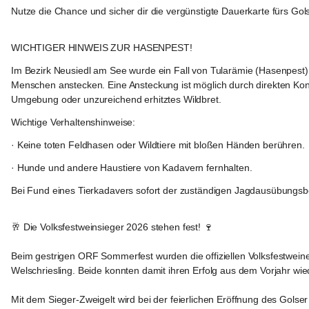
Nutze die Chance und sicher dir die vergünstigte Dauerkarte fürs Gols
Gols
WICHTIGER HINWEIS ZUR HASENPEST!
Im Bezirk Neusiedl am See wurde ein Fall von 
Tularämie (Hasenpest)
Menschen anstecken. Eine Ansteckung ist möglich durch direkten Konta
Umgebung oder unzureichend erhitztes Wildbret.
Wichtige Verhaltenshinweise:
· Keine toten Feldhasen oder Wildtiere mit bloßen Händen berühren.
· Hunde und andere Haustiere von Kadavern fernhalten.
Bei Fund eines Tierkadavers sofort der zuständigen Jagdausübungsb
Gols
🥂 
Die Volksfestweinsieger 2026 stehen fest! 
🍷
Beim gestrigen ORF Sommerfest wurden die offiziellen Volksfestwein
Welschriesling. Beide konnten damit ihren Erfolg aus dem Vorjahr wie
Mit dem Sieger-Zweigelt wird bei der feierlichen Eröffnung des Gol