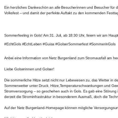
Ein herzliches Dankeschön an alle Besucherinnen und Besucher für d
Volksfest – und damit der perfekte Auftakt zu den kommenden Festta
+2
Gols
Sommerfeeling in Gols! Am 31. Juli, ab 18:30 Uhr, feiern wir am Ha
#EchtGols #EchtLeben #Guisa #GolserSommerfest #SommerinGols
Gols
Anbei eine Information von Netz Burgenland zum Stromausfall am he
Liebe Golserinnen und Golser!
Die sommerliche Hitze setzt nicht nur Lebewesen zu, das Wetter in de
Sommerwetter unter Druck. Hitze,Temperaturschwankungen und Gewitte
Stromversorgung – so geschehen auch in Gols. Es gab eine Störung i
derzeit die Strominfrastruktur in besonderem Ausmaß, doch die Tech
Auf der Netz Burgenland-Homepage können mögliche Versorgungsunt