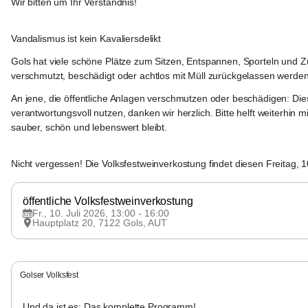
Wir bitten um Ihr Verständnis!
Gols
Vandalismus ist kein Kavaliersdelikt
Gols hat viele schöne Plätze zum Sitzen, Entspannen, Sporteln und
verschmutzt, beschädigt oder achtlos mit Müll zurückgelassen werden.
An jene, die öffentliche Anlagen verschmutzen oder beschädigen: Dies
verantwortungsvoll nutzen, danken wir herzlich. Bitte helft weiterh
sauber, schön und lebenswert bleibt.
Gols
Nicht vergessen! Die Volksfestweinverkostung findet diesen Freitag, 10
öffentliche Volksfestweinverkostung
Fr., 10. Juli 2026, 13:00 - 16:00
Hauptplatz 20, 7122 Gols, AUT
Gols
Golser Volksfest
Und da ist es: Das komplette Programm!