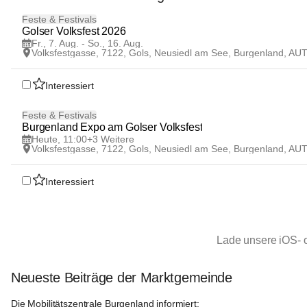
7
Feste & Festivals
AUG
Golser Volksfest 2026
Fr., 7. Aug. - So., 16. Aug.
Volksfestgasse, 7122, Gols, Neusiedl am See, Burgenland, AU
Interessiert
8
Feste & Festivals
AUG
Burgenland Expo am Golser Volksfest
Heute, 11:00
+3 Weitere
Volksfestgasse, 7122, Gols, Neusiedl am See, Burgenland, AU
Interessiert
Lade unsere iOS- 
Neueste Beiträge der Marktgemeinde
Gols
Die Mobilitätszentrale Burgenland informiert: