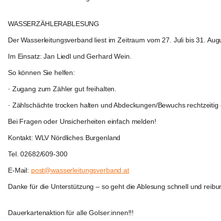
Gols
WASSERZÄHLERABLESUNG 
Der Wasserleitungsverband liest im Zeitraum vom 27. Juli bis 31. Augu
Im Einsatz: Jan Liedl und Gerhard Wein.
So können Sie helfen:
· Zugang zum Zähler gut freihalten.
· Zählschächte trocken halten und Abdeckungen/Bewuchs rechtzeitig 
Bei Fragen oder Unsicherheiten einfach melden!
Kontakt: WLV Nördliches Burgenland
Tel. 02682/609-300
E-Mail: 
post@wasserleitungsverband.at
Danke für die Unterstützung – so geht die Ablesung schnell und reibu
Gols
Dauerkartenaktion für alle Golser:innen!!!