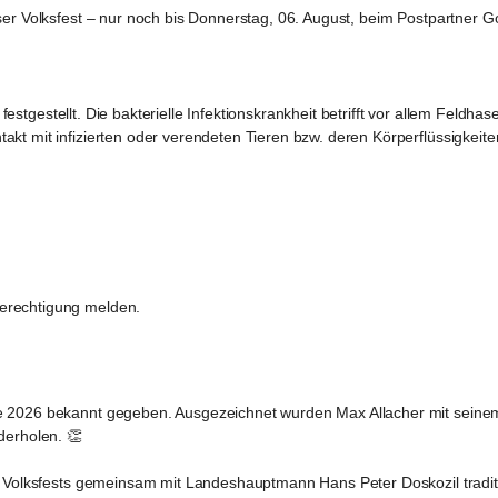
er Volksfest – nur noch 
bis Donnerstag, 06. August, beim Postpartner G
 festgestellt. Die bakterielle Infektionskrankheit betrifft vor allem Fel
kt mit infizierten oder verendeten Tieren bzw. deren Körperflüssigkeit
erechtigung melden.
e 2026 bekannt gegeben. Ausgezeichnet wurden Max Allacher mit seinem
derholen. 👏
ser Volksfests gemeinsam mit Landeshauptmann Hans Peter Doskozil tra