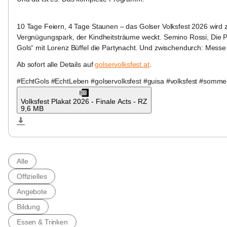
10 Tage Feiern, 4 Tage Staunen – das Golser Volksfest 2026 wird
Vergnügungspark, der Kindheitsträume weckt. Semino Rossi, Die Pa
Gols“ mit Lorenz Büffel die Partynacht. Und zwischendurch: Messe
Ab sofort alle Details auf 
golservolksfest.at
.
#EchtGols #EchtLeben #golservolksfest #guisa #volksfest #somm
Volksfest Plakat 2026 - Finale Acts - RZ
9,6 MB
Alle
Offizielles
Angebote
Bildung
Essen & Trinken