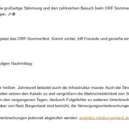
ie großartige Stimmung und den zahlreichen Besuch beim ORF Sommerfest
gen. 🎉🍇
uptplatz das ORF-Sommerfest. Komm vorbei, triff Freunde und genieße 
utigen Nachmittag:
r heißen  Jahreszeit belastet auch die Infrastruktur massiv. Auch die S
r setzen den Kabeln zu und vergrößern die Wahrscheinlichkeit von Stör
n den vergangenen Tagen, diedurch Folgefehler zu weiteren Unterbrechu
niker von Netz Burgenland sind bemüht, die Versorgungsunterbrechungen 
erbrechungen jederzeit abgerufen werden: 
analytics.netzburgenland.at