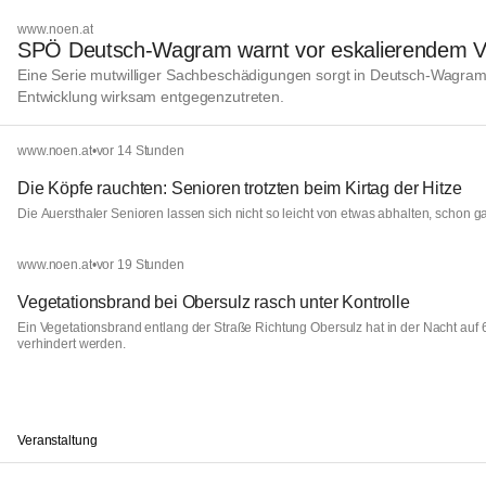
www.noen.at
SPÖ Deutsch‑Wagram warnt vor eskalierendem V
Eine Serie mutwilliger Sachbeschädigungen sorgt in Deutsch‑Wagram 
Entwicklung wirksam entgegenzutreten.
www.noen.at
•
vor 14 Stunden
Die Köpfe rauchten: Senioren trotzten beim Kirtag der Hitze
Die Auersthaler Senioren lassen sich nicht so leicht von etwas abhalten, schon ga
www.noen.at
•
vor 19 Stunden
Vegetationsbrand bei Obersulz rasch unter Kontrolle
Ein Vegetationsbrand entlang der Straße Richtung Obersulz hat in der Nacht auf
verhindert werden.
Veranstaltung