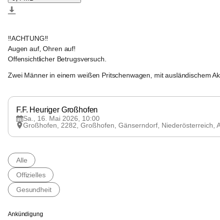
Großhofen
Großhofen
‼️ACHTUNG‼️
Augen auf, Ohren auf!
Offensichtlicher Betrugsversuch.
Zwei Männer in einem weißen Pritschenwagen, mit ausländischem Akze
Großhofen
Großhofen
F.F. Heuriger Großhofen 
Sa., 16. Mai 2026, 10:00
Großhofen, 2282, Großhofen, Gänserndorf, Niederösterreich,
Alle
Offizielles
Gesundheit
Ankündigung