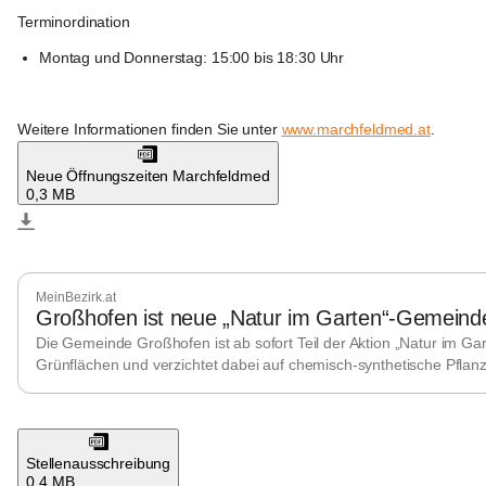
Terminordination
Montag und Donnerstag: 15:00 bis 18:30 Uhr
Weitere Informationen finden Sie unter
www.marchfeldmed.at
.
Neue Öffnungszeiten Marchfeldmed
0,3 MB
Großhofen
MeinBezirk.at
Großhofen ist neue „Natur im Garten“-Gemeind
Die Gemeinde Großhofen ist ab sofort Teil der Aktion „Natur im G
Grünflächen und verzichtet dabei auf chemisch-synthetische Pflan
Großhofen
Stellenausschreibung
0,4 MB