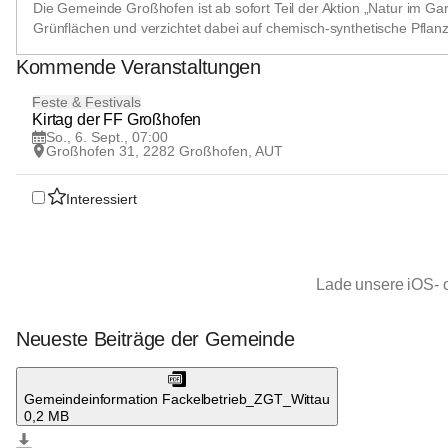
Die Gemeinde Großhofen ist ab sofort Teil der Aktion „Natur im G
Grünflächen und verzichtet dabei auf chemisch-synthetische Pflan
Kommende Veranstaltungen
6
Feste & Festivals
SEP
Kirtag der FF Großhofen
So., 6. Sept., 07:00
Großhofen 31, 2282 Großhofen, AUT
Interessiert
Lade unsere iOS- 
Neueste Beiträge der Gemeinde
Großhofen
Großhofen
Gemeindeinformation Fackelbetrieb_ZGT_Wittau
0,2 MB