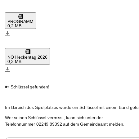
Raasdorf
PROGRAMM
0,2 MB
Raasdorf
NÖ Heckentag 2026
0,3 MB
Raasdorf
🔑 Schlüssel gefunden!
Im Bereich des 
Spielplatzes
 wurde ein 
Schlüssel mit einem Band
 gef
Wer seinen Schlüssel vermisst, kann sich unter der 
Telefonnummer 02249 89392 auf dem Gemeindeamt melden. 
Raasdorf
Raasdorf