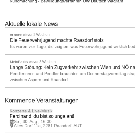
Kundmachung - Bewilligungsverfahren UW Deutsch Wagram
Aktuelle lokale News
vor 2 Wochen
m.noen.at
•
Die Feuerwehrjugend machte Raasdorf stolz
Es waren vier Tage, die zeigten, was Feuerwehrjugend wirklich b
vor 3 Wochen
MeinBezirk.at
•
Lange Störung: Kein Zugverkehr zwischen Wien und NÖ nac
Pendlerinnen und Pendler brauchten am Donnerstagvormittag strap
zwischen Aspern und Raasdorf.
Kommende Veranstaltungen
30
Konzerte & Live-Musik
AUG
Ferdinand, du bist so ungalant!
So., 30. Aug., 16:00
Altes Dorf 11a, 2281 Raasdorf, AUT