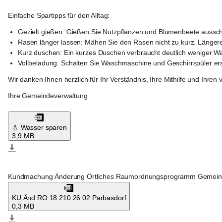
Einfache Spartipps für den Alltag:
Gezielt gießen: 
Gießen Sie Nutzpflanzen und Blumenbeete ausschl
Rasen länger lassen: 
Mähen Sie den Rasen nicht zu kurz. Länger
Kurz duschen: 
Ein kurzes Duschen verbraucht deutlich weniger Was
Vollbeladung: 
Schalten Sie Waschmaschine und Geschirrspüler erst 
Wir danken Ihnen herzlich für Ihr Verständnis, Ihre Mithilfe und Ihr
Ihre Gemeindeverwaltung
💧 Wasser sparen
3,9 MB
Raasdorf
Kundmachung Änderung Örtliches Raumordnungsprogramm Gemeind
KU Änd RO 18 210 26 02 Parbasdorf
0,3 MB