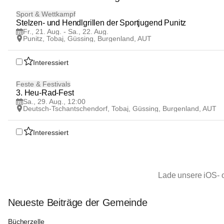
21
Sport & Wettkampf
AUG
Stelzen- und Hendlgrillen der Sportjugend Punitz
Fr., 21. Aug. - Sa., 22. Aug.
Punitz, Tobaj, Güssing, Burgenland, AUT
Interessiert
29
Feste & Festivals
AUG
3. Heu-Rad-Fest
Sa., 29. Aug., 12:00
Deutsch-Tschantschendorf, Tobaj, Güssing, Burgenland, AUT
Interessiert
Lade unsere iOS- 
Neueste Beiträge der Gemeinde
Tobaj
Bücherzelle