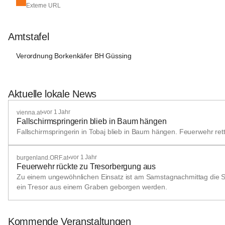
Externe URL
Amtstafel
Verordnung Borkenkäfer BH Güssing
Aktuelle lokale News
vor 1 Jahr
vienna.at
•
Fallschirmspringerin blieb in Baum hängen
Fallschirmspringerin in Tobaj blieb in Baum hängen. Feuerwehr rett
vor 1 Jahr
burgenland.ORF.at
•
Feuerwehr rückte zu Tresorbergung aus
Zu einem ungewöhnlichen Einsatz ist am Samstagnachmittag die S
ein Tresor aus einem Graben geborgen werden.
Kommende Veranstaltungen