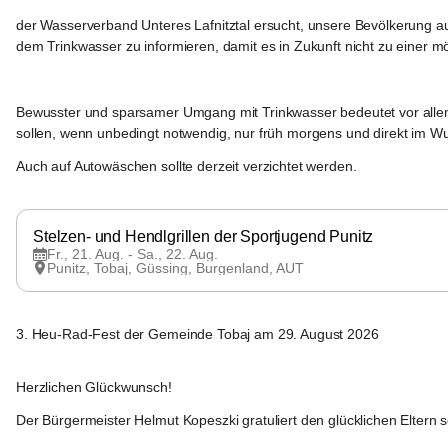
der Wasserverband Unteres Lafnitztal ersucht, unsere Bevölkerung
dem Trinkwasser zu informieren, damit es in Zukunft nicht zu einer
Bewusster und sparsamer Umgang mit Trinkwasser bedeutet vor alle
sollen, wenn unbedingt notwendig, nur früh morgens und direkt im W
Auch auf Autowäschen sollte derzeit verzichtet werden.
Tobaj
Stelzen- und Hendlgrillen der Sportjugend Punitz
Fr., 21. Aug. - Sa., 22. Aug.
Punitz, Tobaj, Güssing, Burgenland, AUT
Tobaj
3. Heu-Rad-Fest der Gemeinde Tobaj am 29. August 2026
Tobaj
Herzlichen Glückwunsch!
Der Bürgermeister Helmut Kopeszki gratuliert den glücklichen Eltern se