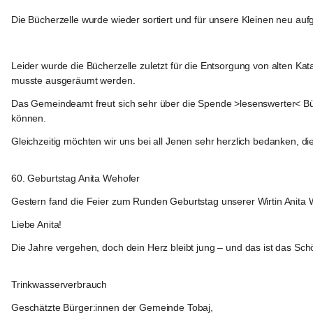
Die Bücherzelle wurde wieder sortiert und für unsere Kleinen neu aufgef
Leider wurde die Bücherzelle zuletzt für die Entsorgung von alten Kat
musste ausgeräumt werden.
Das Gemeindeamt freut sich sehr über die Spende >lesenswerter< Büch
können.
Gleichzeitig möchten wir uns bei all Jenen sehr herzlich bedanken, die
Tobaj
60. Geburtstag Anita Wehofer
Gestern fand die Feier zum Runden Geburtstag unserer Wirtin Anita We
Liebe Anita!
Die Jahre vergehen, doch dein Herz bleibt jung – und das ist das Sc
Tobaj
Trinkwasserverbrauch
Geschätzte Bürger:innen der Gemeinde Tobaj,