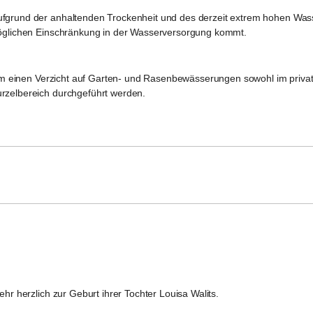
 aufgrund der anhaltenden Trockenheit und des derzeit extrem hohen W
 möglichen Einschränkung in der Wasserversorgung kommt.
m einen 
Verzicht auf Garten- und Rasenbewässerungen
 sowohl im priva
urzelbereich durchgeführt werden.
hr herzlich zur Geburt ihrer Tochter 
Louisa Walits
.