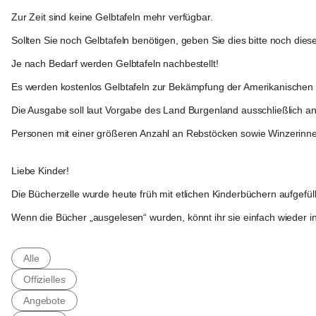
Zur Zeit sind keine Gelbtafeln mehr verfügbar.
Sollten Sie noch Gelbtafeln benötigen, geben Sie dies bitte noch d
Je nach Bedarf werden Gelbtafeln nachbestellt!
Es werden kostenlos Gelbtafeln zur Bekämpfung der Amerikanischen R
Die Ausgabe soll laut Vorgabe des Land Burgenland 
ausschließlich an
Personen mit einer größeren Anzahl an Rebstöcken sowie Winzerinn
Tobaj
Liebe Kinder!
Die 
Bücherzelle wurde heute früh mit etlichen Kinderbüchern
 aufgefül
Wenn die Bücher „ausgelesen“ wurden, könnt ihr sie einfach wieder i
Alle
Offizielles
Angebote