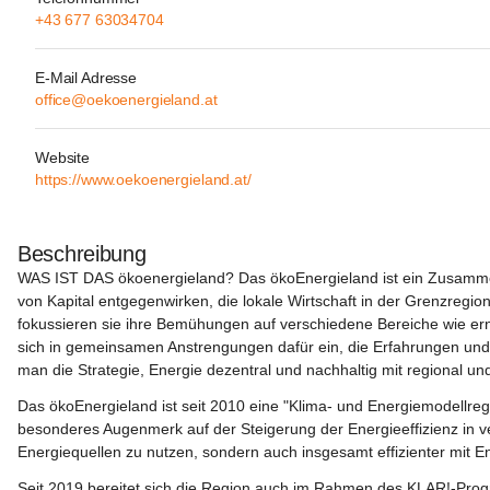
+43 677 63034704
E-Mail Adresse
office@oekoenergieland.at
Website
https://www.oekoenergieland.at/
Beschreibung
WAS IST DAS ökoenergieland?
 Das ökoEnergieland ist ein Zusam
von Kapital entgegenwirken, die lokale Wirtschaft in der Grenzregio
fokussieren sie ihre Bemühungen auf verschiedene Bereiche wie ern
sich in gemeinsamen Anstrengungen dafür ein, die Erfahrungen und A
man die Strategie, Energie dezentral und nachhaltig mit regional u
Das ökoEnergieland ist seit 2010 eine "Klima- und Energiemodellregi
besonderes Augenmerk auf der Steigerung der Energieeffizienz in 
Energiequellen zu nutzen, sondern auch insgesamt effizienter mit 
Seit 2019 bereitet sich die Region auch im Rahmen des KLAR!-Prog