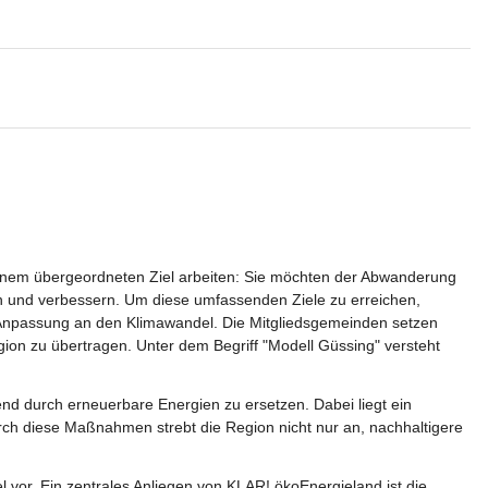
nem übergeordneten Ziel arbeiten: Sie möchten der Abwanderung 
ten und verbessern. Um diese umfassenden Ziele zu erreichen, 
e Anpassung an den Klimawandel. Die Mitgliedsgemeinden setzen 
ion zu übertragen. Unter dem Begriff "Modell Güssing" versteht 
end durch erneuerbare Energien zu ersetzen. Dabei liegt ein 
h diese Maßnahmen strebt die Region nicht nur an, nachhaltigere 
r. Ein zentrales Anliegen von KLAR! ökoEnergieland ist die 