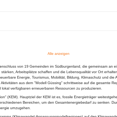
Alle anzeigen
menschluss von 19 Gemeinden im Südburgenland, die gemeinsam an ei
n stärken, Arbeitsplätze schaffen und die Lebensqualität vor Ort erhal
euerbare Energie, Tourismus, Mobilität, Bildung, Klimaschutz und di
ktivitäten aus dem "Modell Güssing" schrittweise auf die gesamte Reg
nd lokal verfügbaren erneuerbaren Ressourcen zu produzieren.
on" (KEM). Hauptziel der KEM ist es, fossile Energieträger weitestgeh
verschiedenen Bereichen, um den Gesamtenergiebedarf zu senken. Durc
Energie umzugehen.
ramms (Klimawandel-Anpassungsmodellregionen) auf den Klimawandel vo