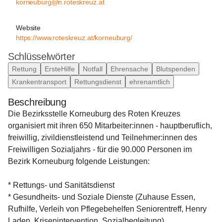
korneuburg@n.roteskreuz.at
Website
https://www.roteskreuz.at/korneuburg/
Schlüsselwörter
Rettung
ErsteHilfe
Notfall
Ehrensache
Blutspenden
Krankentransport
Rettungsdienst
ehrenamtlich
Beschreibung
Die Bezirksstelle Korneuburg des Roten Kreuzes 
organisiert mit ihren 650 Mitarbeiter:innen - hauptberuflich, 
freiwillig, zivildienstleistend und Teilnehmer:innen des 
Freiwilligen Sozialjahrs - für die 90.000 Personen im 
Bezirk Korneuburg folgende Leistungen:
* Rettungs- und Sanitätsdienst
* Gesundheits- und Soziale Dienste (Zuhause Essen, 
Rufhilfe, Verleih von Pflegebehelfen Seniorentreff, Henry 
Laden, Krisenintervention, Sozialbegleitung)