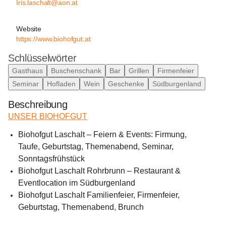
Iris.laschalt@aon.at
Website
https://www.biohofgut.at
Schlüsselwörter
Gasthaus
Buschenschank
Bar
Grillen
Firmenfeier
Seminar
Hofladen
Wein
Geschenke
Südburgenland
Beschreibung
UNSER BIOHOFGUT
Biohofgut Laschalt – Feiern & Events: Firmung, 
Taufe, Geburtstag, Themenabend, Seminar, 
Sonntagsfrühstück
Biohofgut Laschalt Rohrbrunn – Restaurant & 
Eventlocation im Südburgenland
Biohofgut Laschalt Familienfeier, Firmenfeier, 
Geburtstag, Themenabend, Brunch