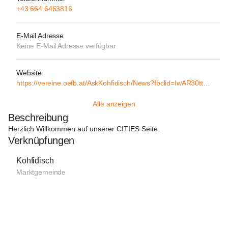
+43 664 6463816
E-Mail Adresse
Keine E-Mail Adresse verfügbar
Website
https://vereine.oefb.at/AskKohfidisch/News?fbclid=IwAR30ttAOwKv0ViQKL2tfEuYfqunJt_XDrDYYTYsnfQeavJfQQgdIcLp1gxI
Alle anzeigen
Beschreibung
Herzlich Willkommen auf unserer CITIES Seite.
Verknüpfungen
Kohfidisch
Marktgemeinde