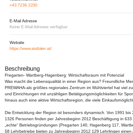
+43 7236 2230
E-Mail Adresse
Keine E-Mail Adresse verfügbar
Website
https://www.aisttaler.at/
Beschreibung
Pregarten- Wartberg-Hagenberg: Wirtschaftsraum mit Potenzial
Was macht die Lebensqualität in einer Region aus? Freundliche Mens
PREWAHA-als größtes regionales Zentrum im Mühlviertel hat viel zu b
und Einrichtungen mit unzähligen Betätigungsmöglichkeiten für Sport,
hinaus auch eine aktive Wirtschaftsregion, die viele Einkaufsmöglichk
Die Entwicklung der Region ist besonders dynamisch. Von 1991 bis 
1326 Personen finden per Jahresbeginn 2012 Beschäftigung in 633 
„echte“ Betriebsgründungen (Pregarten 140, Hagenberg 117, Wartbe
58 Lehrbetriebe bieten zu Jahresbeginn 2012 129 Lehrlingen einen 