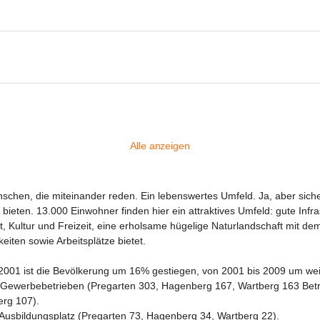
Alle anzeigen
chen, die miteinander reden. Ein lebenswertes Umfeld. Ja, aber sicher
ieten. 13.000 Einwohner finden hier ein attraktives Umfeld: gute Infr
 Kultur und Freizeit, eine erholsame hügelige Naturlandschaft mit dem 
eiten sowie Arbeitsplätze bietet.

2001 ist die Bevölkerung um 16% gestiegen, von 2001 bis 2009 um weit
Gewerbebetrieben (Pregarten 303, Hagenberg 167, Wartberg 163 Betri
rg 107).

Ausbildungsplatz (Pregarten 73, Hagenberg 34, Wartberg 22).
