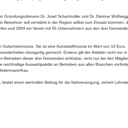
d um Gründungsobmann Dr. Josef Schartmüller und Dr. Dietmar Wolfsegger
er Bewohner soll verstärkt in der Region selbst zum Einsatz kommen, de
n und 2004 ein Verein mit 55 Unternehmern aus den drei Gemeinden ge
iner Gutscheinmünze. Sie ist eine Kunststoffmünze im Wert von 10 Euro.

nderheiten einzigartig gemacht: Erstens gilt der Aisttaler nicht nur i
 Betrieben dieser drei Gemeinden einlösbar, nicht nur bei den Mitglie
ne reichhaltige Auswahlpalette an Betrieben aus allen Branchen vorfinde
 Jedermann/frau.

, leistet einen wertvollen Beitrag für die Nahversorgung, sichert Lehrst