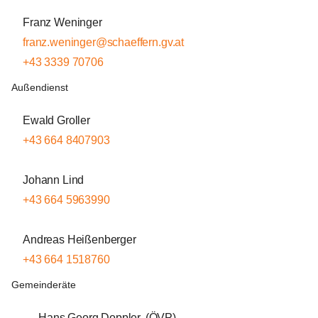
Franz Weninger
franz.weninger@schaeffern.gv.at
+43 3339 70706
Außendienst
Ewald Groller
+43 664 8407903
Johann Lind
+43 664 5963990
Andreas Heißenberger
+43 664 1518760
Gemeinderäte
Hans Georg Doppler, (ÖVP)