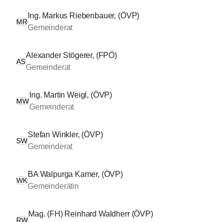
Ing. Markus Riebenbauer, (ÖVP)
MR
Gemeinderat
Alexander Stögerer, (FPÖ)
AS
Gemeinderat
Ing. Martin Weigl, (ÖVP)
MW
Gemeinderat
Stefan Winkler, (ÖVP)
SW
Gemeinderat
BA Walpurga Karner, (ÖVP)
WK
Gemeinderätin
Mag. (FH) Reinhard Waldherr (ÖVP)
RW