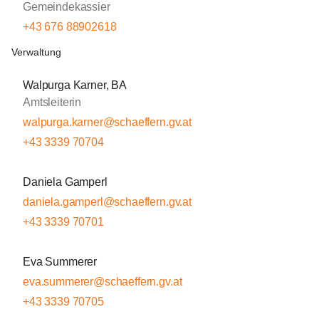
Gemeindekassier
+43 676 88902618
Verwaltung
Walpurga Karner, BA
Amtsleiterin
walpurga.karner@schaeffern.gv.at
+43 3339 70704
Daniela Gamperl
daniela.gamperl@schaeffern.gv.at
+43 3339 70701
Eva Summerer
eva.summerer@schaeffern.gv.at
+43 3339 70705