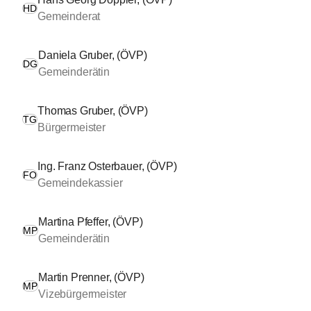
HD
Gemeinderat
Daniela Gruber, (ÖVP)
DG
Gemeinderätin
Thomas Gruber, (ÖVP)
TG
Bürgermeister
Ing. Franz Osterbauer, (ÖVP)
FO
Gemeindekassier
Martina Pfeffer, (ÖVP)
MP
Gemeinderätin
Martin Prenner, (ÖVP)
MP
Vizebürgermeister