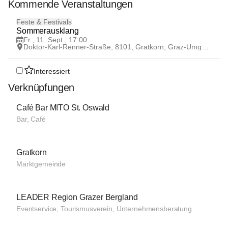
Kommende Veranstaltungen
11
Feste & Festivals
SEP
Sommerausklang
Fr., 11. Sept., 17:00
Doktor-Karl-Renner-Straße, 8101, Gratkorn, Graz-Umgebung, Steiermark, AUT
Interessiert
Verknüpfungen
Café Bar MITO St. Oswald
Bar, Café
Gratkorn
Marktgemeinde
LEADER Region Grazer Bergland
Eventservice, Tourismusverein, Unternehmensberatung