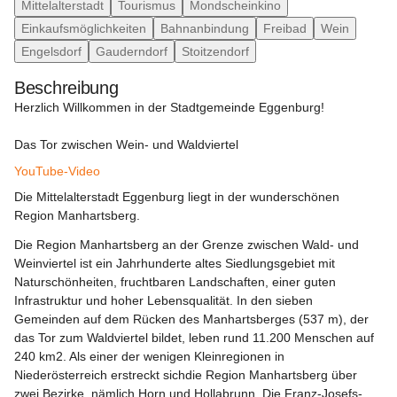
Medienlinie gem. § 25 Abs. 4 MedienG:
Mittelalterstadt
Tourismus
Mondscheinkino
Einkaufsmöglichkeiten
Bahnanbindung
Freibad
Wein
Die Homepage der Stadtgemeinde Eggenburg bietet der 
Öffentlichkeit Informationen und 
E-Government
 Dienste der 
Engelsdorf
Gauderndorf
Stoitzendorf
Stadtgemeinde Eggenburg.
Beschreibung
Herzlich Willkommen in der Stadtgemeinde Eggenburg!
Das Tor zwischen Wein- und Waldviertel
YouTube-Video
Die Mittelalterstadt Eggenburg liegt in der wunderschönen 
Region Manhartsberg.
Die Region Manhartsberg an der Grenze zwischen Wald- und 
Weinviertel ist ein Jahrhunderte altes Siedlungsgebiet mit 
Naturschönheiten, fruchtbaren Landschaften, einer guten 
Infrastruktur und hoher Lebensqualität. In den sieben 
Gemeinden auf dem Rücken des Manhartsberges (537 m), der 
das Tor zum Waldviertel bildet, leben rund 11.200 Menschen auf 
240 km2. Als einer der wenigen Kleinregionen in 
Niederösterreich erstreckt sichdie Region Manhartsberg über 
zwei Bezirke, nämlich Horn und Hollabrunn. Die Franz-Josefs-