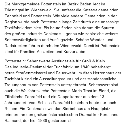
Die Marktgemeinde Pottenstein im Bezirk Baden liegt im 
Triestingtal im Wienerwald. Sie umfasst die Katastralgemeinden 
Fahrafeld und Pottenstein. Wie viele andere Gemeinden in der 
Region wurde auch Pottenstein lange Zeit durch eine ansässige 
Textilfabrik dominiert. Bis heute finden sich darum die Spuren 
des großen Industrie-Denkmals – genau wie zahlreiche weitere 
Sehenswürdigkeiten und Ausflugsziele. Schöne Wander- und 
Radstrecken führen durch den Wienerwald. Damit ist Pottenstein 
ideal für Familien-Auszeiten und Kurzurlaube.
Pottenstein: Sehenswerte Ausflugsziele für Groß & Klein
Das Industrie-Denkmal der Tuchfabrik um 1840 beherbergt 
heute Straßenmeisterei und Feuerwehr. Im Alten Herrenhaus der 
Tuchfabrik sind ein Ausstellungsraum und der standesamtliche 
Trauungsraum von Pottenstein untergebracht. Sehenswert sind 
auch die Wallfahrtskirche Pottenstein Maria Trost im Elend, die 
Filialkirche Fahrafeld und ein Doppelkarner aus dem 13. 
Jahrhundert. Vom Schloss Fahrafeld bestehen heute nur noch 
Ruinen. Ein Denkmal sowie das Sterbehaus am Hauptplatz 
erinnern an den großen österreichischen Dramatiker Ferdinand 
Raimund, der hier 1836 gestorben ist.