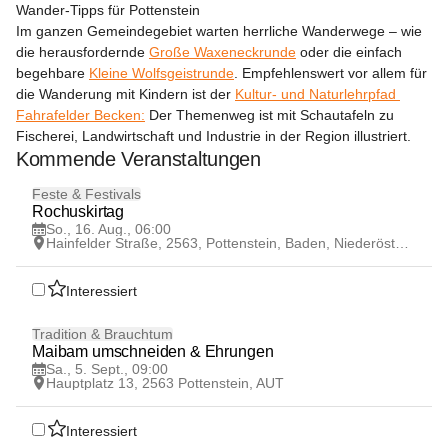
Wander-Tipps für Pottenstein
Im ganzen Gemeindegebiet warten herrliche Wanderwege – wie 
die herausfordernde 
Große Waxeneckrunde
 oder die einfach 
begehbare 
Kleine Wolfsgeistrunde
. Empfehlenswert vor allem für 
die Wanderung mit Kindern ist der 
Kultur- und Naturlehrpfad 
Fahrafelder Becken:
 Der Themenweg ist mit Schautafeln zu 
Fischerei, Landwirtschaft und Industrie in der Region illustriert.
Kommende Veranstaltungen
16
Feste & Festivals
AUG
Rochuskirtag
So., 16. Aug., 06:00
Hainfelder Straße, 2563, Pottenstein, Baden, Niederösterreich, AUT
Interessiert
5
Tradition & Brauchtum
SEP
Maibam umschneiden & Ehrungen
Sa., 5. Sept., 09:00
Hauptplatz 13, 2563 Pottenstein, AUT
Interessiert