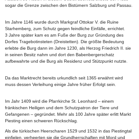
sogar die Grenze zwischen den Bistümern Salzburg und Passau.
Im Jahre 
1146
 wurde durch Markgraf Ottokar V. die Ruine 
Starhemberg, zum Schutz gegen feindliche Einfälle, errichtet.
3 Jahre später kam es am Fuße der Burg zur Gründung des 
Dorfes Tragebotinsteten (Dreistetten). Die größte Bedeutung 
erlebte die Burg dann im Jahre 
1230
, als Herzog Friedrich II. sie 
in seinen Besitz nahm und dort den Babenbergerschatz 
aufbewahrte und die Burg als Residenz und Stützpunkt nutzte.
Da das Marktrecht bereits urkundlich seit 
1365
 erwähnt wird 
muss dessen Verleihung einige Jahre früher Erfolgt sein.
Im Jahr 
1409
 wird die Pfarrkirche St. Leonhard – einem 
fränkischen Heiligen und dem Schutzpatron der Tiere und 
Gefangenen – gegründet. Mehr als 100 Jahre später erlitt Markt 
Piesting einen schweren Rückschlag. 
Als die türkischen Heerscharen 
1529
 und 
1532
 in das Piestingtal 
einfielen, verheerten sie die Grundherrschaften mit Mord und 