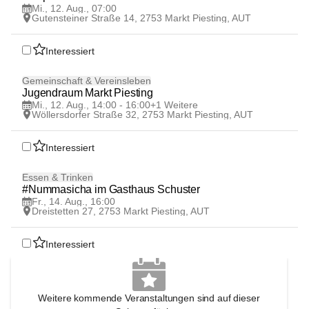
AUG
Mi., 12. Aug., 07:00
Gutensteiner Straße 14, 2753 Markt Piesting, AUT
Interessiert
12
Gemeinschaft & Vereinsleben
AUG
Jugendraum Markt Piesting
Mi., 12. Aug., 14:00 - 16:00
+1 Weitere
Wöllersdorfer Straße 32, 2753 Markt Piesting, AUT
Interessiert
14
Essen & Trinken
AUG
#Nummasicha im Gasthaus Schuster
Fr., 14. Aug., 16:00
Dreistetten 27, 2753 Markt Piesting, AUT
Interessiert
Weitere kommende Veranstaltungen sind auf dieser