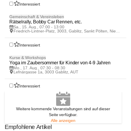
Interessiert
15
Gemeinschaft & Vereinsleben
AUG
Rätselrally, Bobby Car Rennen, etc.
Sa., 15. Aug., 07:00 - 13:00
Friedrich-Lintner-Platz, 3003, Gablitz, Sankt Pölten, Niederösterreich, AUT
Interessiert
17
Kurse & Workshops
AUG
Yoga im Zaubersommer für Kinder von 4-9 Jahren
Mo., 17. Aug., 07:30 - 08:30
Lefnärgasse 1a, 3003 Gablitz, AUT
Interessiert
Weitere kommende Veranstaltungen sind auf dieser
Seite verfügbar.
Alle anzeigen
Empfohlene Artikel