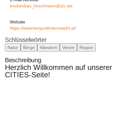
trockenbau_hirschmann@a1.net
Website
https://www.bergundnaturwacht.at/
Schlüsselwörter
Natur
Berge
Wandern
Verein
Region
Beschreibung
Herzlich Willkommen auf unserer 
CITIES-Seite!