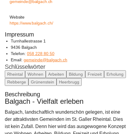
gemeinde@balgach.ch
Website
https://www.balgach.ch/
Impressum
Turnhallestrasse 1
9436 Balgach
Telefon: 
058 228 80 50
Email: 
gemeinde@balgach.ch
Schlüsselwörter
Rheintal
Wohnen
Arbeiten
Bildung
Freizeit
Erholung
Rebberge
Grünenstein
Heerbrugg
Beschreibung
Balgach - Vielfalt erleben
Balgach, landschaftlich wunderschön gelegen, ist eine 
der attraktivsten Gemeinden im St. Galler Rheintal. Dies 
ist kein Zufall. Denn hier wird das ausgewogene Konzept 
von Wohnen, Arbeiten, Bildung, Freizeit und Erholung 