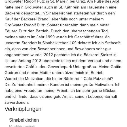
Großvater Rudolf Putz in St. Marein bei Graz. Am Fuße des Alpl 
hatte mein Großvater auch in St. Kathrein am Hauenstein eine 
Bäckerei gepachtet. In Sinabelkirchen starteten wir durch den 
Kauf der Bäckerei Brandl, ebenfalls noch unter meinem 
Großvater Rudolf Putz. Später übernahm dann mein Vater 
Eduard Putz den Betrieb. Durch den überraschenden Tod 
meines Vaters im Jahr 1999 wurde ich Geschäftsführer. An 
unserem Standort in Sinabelkirchen 109 richtete ich ein Stehcafé 
ein, dass von den Bewohnerinnen und Bewohnern sehr gut 
angenommen wurde. 2012 pachtete ich die Bäckerei Steirer in 
Ilz, und Anfang 2013 übersiedelte ich mit dem Verkauf und einem 
erweiterten Café in den Gewerbepark Untergroßau. Meine Gattin 
Gudrun und meine Mutter unterstützen mich im Betrieb.

Was ist die Motivation, die hinter Bäckerei – Café Putz steht?

Die Zufriedenheit meiner Kunden ist meine große Motivation. Ich 
habe eine Freude an meiner Arbeit. Ich bin sehr gerne Bäcker, 
und ich finde, dass es eine gute Art ist, seinen Lebensunterhalt 
zu verdienen.
Verknüpfungen
Sinabelkirchen
Marktgemeinde