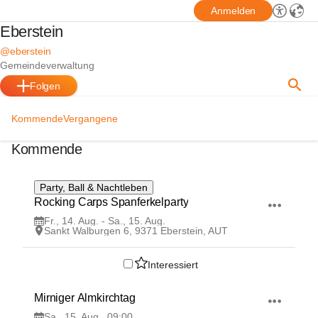
Anmelden
Eberstein
@eberstein
Gemeindeverwaltung
Folgen
Kommende
Vergangene
Kommende
14
Party, Ball & Nachtleben
AUG
Rocking Carps Spanferkelparty
Fr., 14. Aug. - Sa., 15. Aug.
Sankt Walburgen 6, 9371 Eberstein, AUT
Interessiert
15
Mirniger Almkirchtag 
AUG
Sa., 15. Aug., 09:00