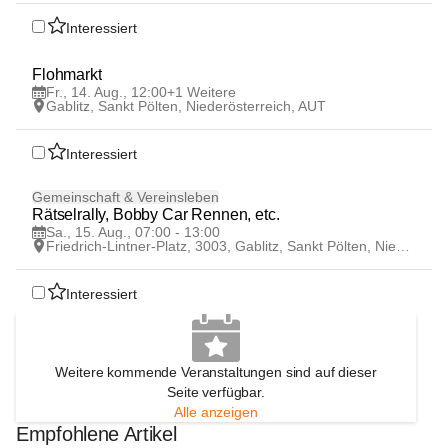
Interessiert
14
Flohmarkt
AUG
Fr., 14. Aug., 12:00
+1 Weitere
Gablitz, Sankt Pölten, Niederösterreich, AUT
Interessiert
15
Gemeinschaft & Vereinsleben
AUG
Rätselrally, Bobby Car Rennen, etc.
Sa., 15. Aug., 07:00 - 13:00
Friedrich-Lintner-Platz, 3003, Gablitz, Sankt Pölten, Niederösterreich, AUT
Interessiert
Weitere kommende Veranstaltungen sind auf dieser
Seite verfügbar.
Alle anzeigen
Empfohlene Artikel