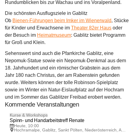
Rundumblicken bis zur Wachau und ins Voralpenland.
Die schönsten Ausflugsziele in Gablitz
Ob 
Bienen-Führungen beim Imker im Wienerwald
, Stücke 
für Kinder und Erwachsene im 
Theater 82er Haus
 oder 
der Besuch im 
Heimatmuseum
: Gablitz bietet Programm 
für Groß und Klein. 
Sehenswert sind auch die Pfarrkirche Gablitz, eine 
Nepomuk-Statue sowie ein Nepomuk-Denkmal aus dem 
18. Jahrhundert und ein römischer Grabstein aus dem 
Jahr 180 nach Christus, der am Rabenstein gefunden 
wurde. Weiters können der tolle Robinson-Spielplatz 
sowie im Winter ein Natur-Eislaufplatz auf der Hochram 
und im Sommer das Gablitzer Freibad erobert werden.
Kommende Veranstaltungen
7
Kurse & Workshops
AUG
Spinn- und Handarbeitstreff Renate
Heute, 10:00
Hochramalpe, Gablitz, Sankt Pölten, Niederösterreich, AUT