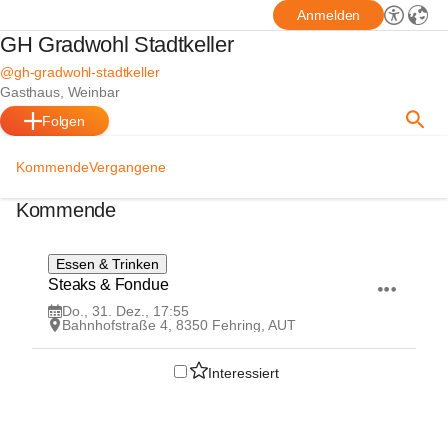
Anmelden
GH Gradwohl Stadtkeller
@gh-gradwohl-stadtkeller
Gasthaus, Weinbar
Folgen
Kommende
Vergangene
Kommende
31
Essen & Trinken
DEZ
Steaks & Fondue
Do., 31. Dez., 17:55
Bahnhofstraße 4, 8350 Fehring, AUT
Interessiert