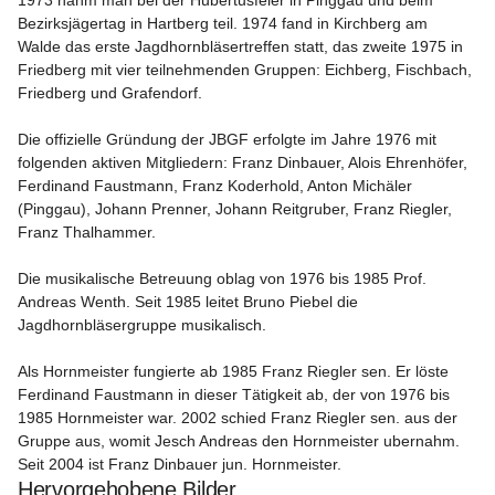
1973 nahm man bei der Hubertusfeier in Pinggau und beim 
Bezirksjägertag in Hartberg teil. 1974 fand in Kirchberg am 
Walde das erste Jagdhornbläsertreffen statt, das zweite 1975 in 
Friedberg mit vier teilnehmenden Gruppen: Eichberg, Fischbach, 
Friedberg und Grafendorf.

Die offizielle Gründung der JBGF erfolgte im Jahre 1976 mit 
folgenden aktiven Mitgliedern: Franz Dinbauer, Alois Ehrenhöfer, 
Ferdinand Faustmann, Franz Koderhold, Anton Michäler 
(Pinggau), Johann Prenner, Johann Reitgruber, Franz Riegler, 
Franz Thalhammer.

Die musikalische Betreuung oblag von 1976 bis 1985 Prof. 
Andreas Wenth. Seit 1985 leitet Bruno Piebel die 
Jagdhornbläsergruppe musikalisch.

Als Hornmeister fungierte ab 1985 Franz Riegler sen. Er löste 
Ferdinand Faustmann in dieser Tätigkeit ab, der von 1976 bis 
1985 Hornmeister war. 2002 schied Franz Riegler sen. aus der 
Gruppe aus, womit Jesch Andreas den Hornmeister ubernahm. 
Seit 2004 ist Franz Dinbauer jun. Hornmeister.
Hervorgehobene Bilder