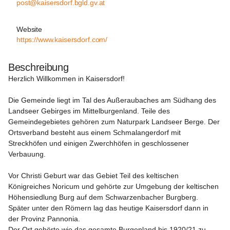
post@kaisersdorf.bgld.gv.at
Website
https://www.kaisersdorf.com/
Beschreibung
Herzlich Willkommen in Kaisersdorf!
Die Gemeinde liegt im Tal des Außeraubaches am Südhang des 
Landseer Gebirges im Mittelburgenland. Teile des 
Gemeindegebietes gehören zum Naturpark Landseer Berge. Der 
Ortsverband besteht aus einem Schmalangerdorf mit 
Streckhöfen und einigen Zwerchhöfen in geschlossener 
Verbauung.

Vor Christi Geburt war das Gebiet Teil des keltischen 
Königreiches Noricum und gehörte zur Umgebung der keltischen 
Höhensiedlung Burg auf dem Schwarzenbacher Burgberg.

Später unter den Römern lag das heutige Kaisersdorf dann in 
der Provinz Pannonia.

Der Ort gehörte wie das gesamte Burgenland bis 1920/21 zu 