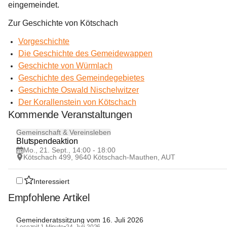
eingemeindet.
Zur Geschichte von Kötschach
Vorgeschichte
Die Geschichte des Gemeidewappen
Geschichte von Würmlach
Geschichte des Gemeindegebietes
Geschichte Oswald Nischelwitzer
Der Korallenstein von Kötschach
Kommende Veranstaltungen
21
Gemeinschaft & Vereinsleben
SEP
Blutspendeaktion
Mo., 21. Sept., 14:00 - 18:00
Kötschach 499, 9640 Kötschach-Mauthen, AUT
Interessiert
Empfohlene Artikel
Gemeinderatssitzung vom 16. Juli 2026
Lesezeit 1 Minute
•
24. Juli 2026