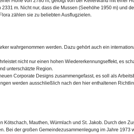
einer Höhe von 2780 m, gefolgt von der Kellerwand mit einer 
 2331 m. Nicht nur, dass die Mussen (Seehöhe 1950 m) und der
lora zählen sie zu beliebten Ausflugzielen.
ker wahrgenommen werden. Dazu gehört auch ein international
leistet nicht nur einen hohen Wiedererkennungseffekt, es schaff
nd unterschätzte Region.
neuen Corporate Designs zusammengefasst, es soll als Arbeits
ungen werden ausschließlich nach den hier enthaltenen Richtli
n Kötschach, Mauthen, Würmlach und St. Jakob. Durch den 
Zu
en. Bei der großen Gemeindezusammenlegung im Jahre 1973 