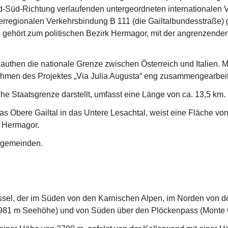
Nord-Süd-Richtung verlaufenden untergeordneten internationale
rregionalen Verkehrsbindung B 111 (die Gailtalbundesstraße) g
gehört zum politischen Bezirk Hermagor, mit der angrenzend
authen die nationale Grenze zwischen Österreich und Italien. M
ahmen des Projektes „Via Julia Augusta“ eng zusammengearbeit
he Staatsgrenze darstellt, umfasst eine Länge von ca. 13,5 km.
 Obere Gailtal in das Untere Lesachtal, weist eine Fläche von 
s Hermagor.
lgemeinden.
ssel, der im Süden von den Karnischen Alpen, im Norden von de
 (981 m Seehöhe) und von Süden über den Plöckenpass (Monte 