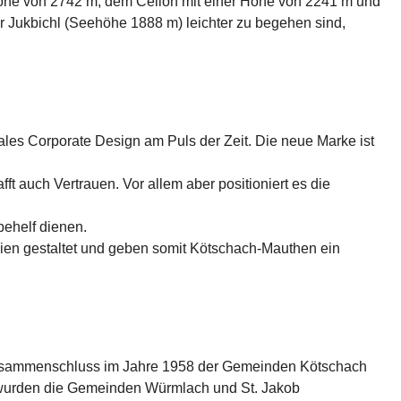
Höhe von 2742 m, dem Cellon mit einer Höhe von 2241 m und 
 Jukbichl (Seehöhe 1888 m) leichter zu begehen sind, 
es Corporate Design am Puls der Zeit. Die neue Marke ist 
t auch Vertrauen. Vor allem aber positioniert es die 
behelf dienen.
nien gestaltet und geben somit Kötschach-Mauthen ein 
sammenschluss im Jahre 1958 der Gemeinden Kötschach 
wurden die Gemeinden Würmlach und St. Jakob 