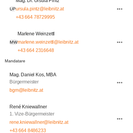
Mag. Dr. Ursula Pintz
ursula.pintz@leibnitz.at
UP
+43 664 78729995
Marlene Weinzettl
marlene.weinzettl@leibnitz.at
MW
+43 664 2316648
Mandatare
Mag. Daniel Kos, MBA
Bürgermeister
bgm@leibnitz.at
René Kniewallner
1. Vize-Bürgermeister
rene.kniewallner@leibnitz.at
+43 664 8486233