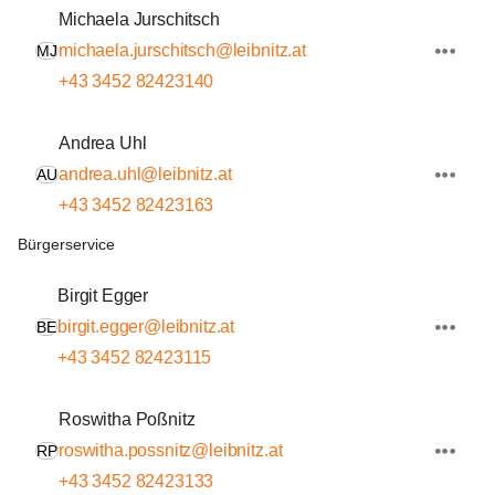
Michaela Jurschitsch
michaela.jurschitsch@leibnitz.at
MJ
+43 3452 82423140
Andrea Uhl
andrea.uhl@leibnitz.at
AU
+43 3452 82423163
Bürgerservice
Birgit Egger
birgit.egger@leibnitz.at
BE
+43 3452 82423115
Roswitha Poßnitz
roswitha.possnitz@leibnitz.at
RP
+43 3452 82423133