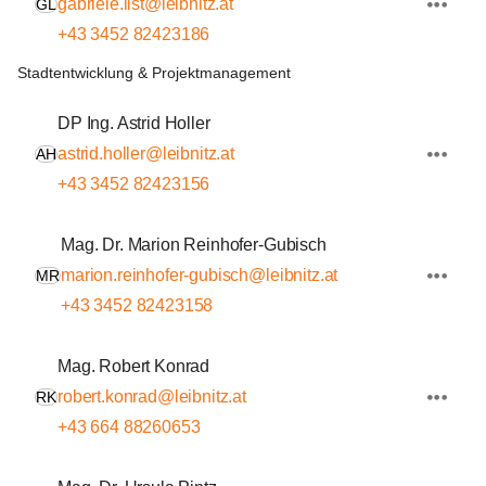
gabriele.list@leibnitz.at
GL
+43 3452 82423186
Stadtentwicklung & Projektmanagement
DP Ing. Astrid Holler
astrid.holler@leibnitz.at
AH
+43 3452 82423156
Mag. Dr. Marion Reinhofer-Gubisch
marion.reinhofer-gubisch@leibnitz.at
MR
+43 3452 82423158
Mag. Robert Konrad
robert.konrad@leibnitz.at
RK
+43 664 88260653