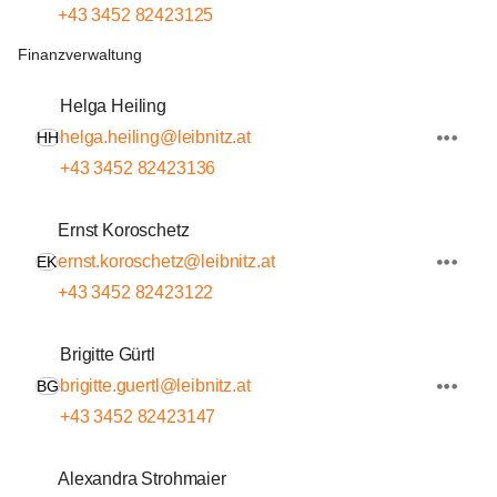
+43 3452 82423125
Finanzverwaltung
Helga Heiling
helga.heiling@leibnitz.at
HH
+43 3452 82423136
Ernst Koroschetz
ernst.koroschetz@leibnitz.at
EK
+43 3452 82423122
Brigitte Gürtl
brigitte.guertl@leibnitz.at
BG
+43 3452 82423147
Alexandra Strohmaier