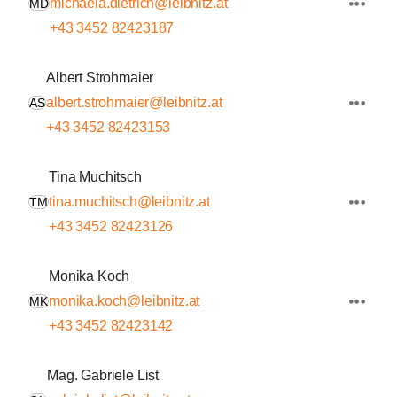
michaela.dietrich@leibnitz.at
MD
+43 3452 82423187
Albert Strohmaier
albert.strohmaier@leibnitz.at
AS
+43 3452 82423153
Tina Muchitsch
tina.muchitsch@leibnitz.at
TM
+43 3452 82423126
Monika Koch
monika.koch@leibnitz.at
MK
+43 3452 82423142
Mag. Gabriele List