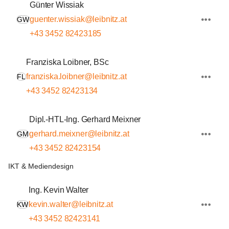
Günter Wissiak
guenter.wissiak@leibnitz.at
GW
+43 3452 82423185
Franziska Loibner, BSc
franziska.loibner@leibnitz.at
FL
+43 3452 82423134
Dipl.-HTL-Ing. Gerhard Meixner
gerhard.meixner@leibnitz.at
GM
+43 3452 82423154
IKT & Mediendesign
Ing. Kevin Walter
kevin.walter@leibnitz.at
KW
+43 3452 82423141