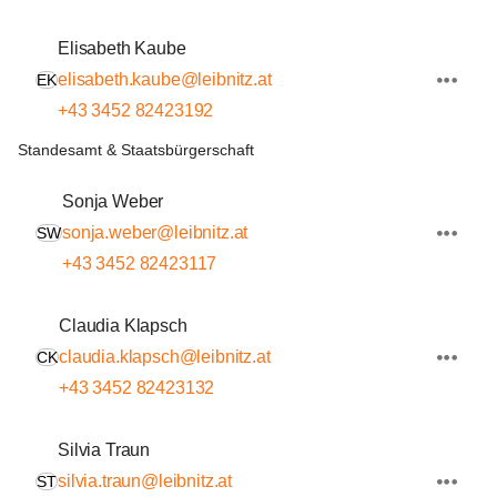
Elisabeth Kaube
elisabeth.kaube@leibnitz.at
EK
+43 3452 82423192
Standesamt & Staatsbürgerschaft
Sonja Weber
sonja.weber@leibnitz.at
SW
+43 3452 82423117
Claudia Klapsch
claudia.klapsch@leibnitz.at
CK
+43 3452 82423132
Silvia Traun
silvia.traun@leibnitz.at
ST