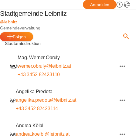
Anmelden
Stadtgemeinde Leibnitz
@leibnitz
Gemeindeverwaltung
Folgen
Stadtamtsdirektion
Mag. Werner Obruly
werner.obruly@leibnitz.at
WO
+43 3452 82423110
Angelika Predota
angelika.predota@leibnitz.at
AP
+43 3452 82423114
Andrea Kölbl
andrea.koelbl@leibnitz.at
AK