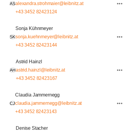
alexandra.strohmaier@leibnitz.at
AS
+43 3452 82423124
Sonja Kühnmeyer
sonja.kuehnmeyer@leibnitz.at
SK
+43 3452 82423144
Astrid Hainzl
astrid.hainzl@leibnitz.at
AH
+43 3452 82423167
Claudia Jammernegg
claudia.jammernegg@leibnitz.at
CJ
+43 3452 82423143
Denise Stacher