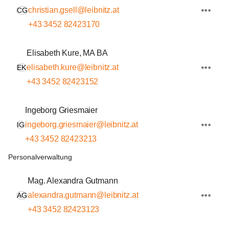
christian.gsell@leibnitz.at
CG
+43 3452 82423170
Elisabeth Kure, MA BA
elisabeth.kure@leibnitz.at
EK
+43 3452 82423152
Ingeborg Griesmaier
ingeborg.griesmaier@leibnitz.at
IG
+43 3452 82423213
Personalverwaltung
Mag. Alexandra Gutmann
alexandra.gutmann@leibnitz.at
AG
+43 3452 82423123