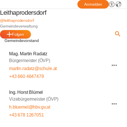
Anmelden
Leithaprodersdorf
@leithaprodersdorf
Gemeindeverwaltung
Folgen
Gemeindevorstand
Mag. Martin Radatz
Bürgermeister (ÖVP)
martin.radatz@schule.at
+43 660 4647479
Ing. Horst Blümel
Vizebürgermeister (ÖVP)
h.bluemel@hbv.gv.at
+43 678 1267051