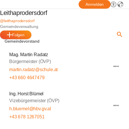
Anmelden
Leithaprodersdorf
@leithaprodersdorf
Gemeindeverwaltung
Folgen
Gemeindevorstand
Mag. Martin Radatz
Bürgermeister (ÖVP)
martin.radatz@schule.at
+43 660 4647479
Ing. Horst Blümel
Vizebürgermeister (ÖVP)
h.bluemel@hbv.gv.at
+43 678 1267051