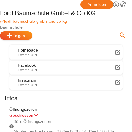
Anmelden
Loidl Baumschule GmbH & Co KG
@loidl-baumschule-gmbh-and-co-kg
Baumschule
Folgen
Homepage
Externe URL
Facebook
Externe URL
Instagram
Externe URL
Infos
Öffnungszeiten
Geschlossen
Büro Öffnungszeiten:
Montag bis Freitag von 8:00—12:00, 14:00—17:00 Uhr 