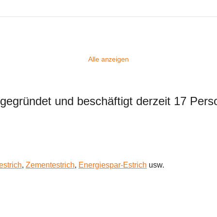
Alle anzeigen
gründet und beschäftigt derzeit 17 Person
estrich
, 
Zementestrich
, 
Energiespar-Estrich
 usw.