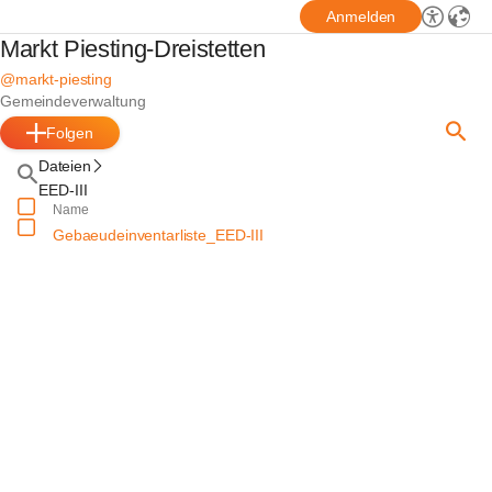
Anmelden
Markt Piesting-Dreistetten
@markt-piesting
Gemeindeverwaltung
Folgen
Dateien
EED-III
Name
Gebaeudeinventarliste_EED-III