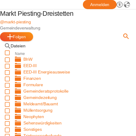
Anmelden
Markt Piesting-Dreistetten
@markt-piesting
Gemeindeverwaltung
Folgen
Dateien
Name
BhW
EED-III
EED-III Energieausweise
Finanzen
Formulare
Gemeinderatsprotokolle
Gemeindezeitung
Meldeamt/Bauamt
Müllentsorgung
Neophyten
Sehenswürdigkeiten
Sonstiges
Trinkwasserbefunde