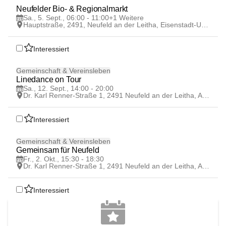
5
Neufelder Bio- & Regionalmarkt 
SEP
Sa., 5. Sept., 06:00 - 11:00
+1 Weitere
Hauptstraße, 2491, Neufeld an der Leitha, Eisenstadt-Umgebung, Burgenland, AUT
Interessiert
12
Gemeinschaft & Vereinsleben
SEP
Linedance on Tour
Sa., 12. Sept., 14:00 - 20:00
Dr. Karl Renner-Straße 1, 2491 Neufeld an der Leitha, AUT
Interessiert
2
Gemeinschaft & Vereinsleben
OKT
Gemeinsam für Neufeld
Fr., 2. Okt., 15:30 - 18:30
Dr. Karl Renner-Straße 1, 2491 Neufeld an der Leitha, AUT
Interessiert