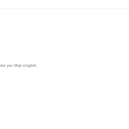
Terminvereinbarungen von Mo - Do am Nachmittag telefonisch oder per Mail möglich. 