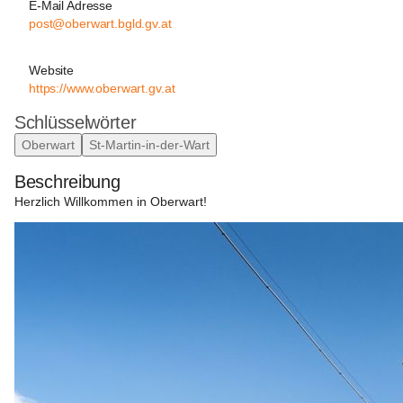
E-Mail Adresse
post@oberwart.bgld.gv.at
Website
https://www.oberwart.gv.at
Schlüsselwörter
Oberwart
St-Martin-in-der-Wart
Beschreibung
Herzlich Willkommen in Oberwart!