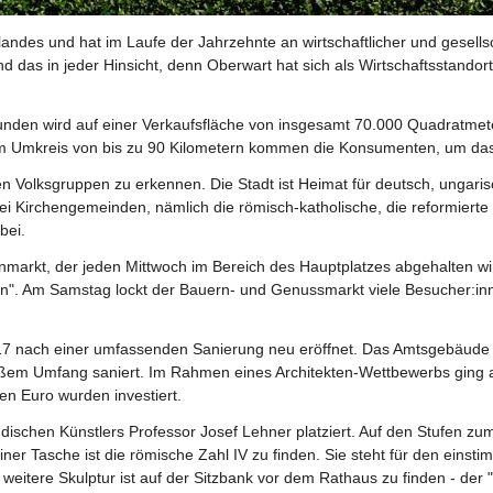
nd das in jeder Hinsicht, denn Oberwart hat sich als Wirtschaftsstandor
Kunden wird auf einer Verkaufsfläche von insgesamt 70.000 Quadratmet
em Umkreis von bis zu 90 Kilometern kommen die Konsumenten, um das
n Volksgruppen zu erkennen. Die Stadt ist Heimat für deutsch, ungaris
 Kirchengemeinden, nämlich die römisch-katholische, die reformierte 
ei.  
arkt, der jeden Mittwoch im Bereich des Hauptplatzes abgehalten wird
essen". Am Samstag lockt der Bauern- und Genussmarkt viele Besucher:in
 nach einer umfassenden Sanierung neu eröffnet. Das Amtsgebäude h
oßem Umfang saniert. Im Rahmen eines Architekten-Wettbewerbs ging al
en Euro wurden investiert. 
schen Künstlers Professor Josef Lehner platziert. Auf den Stufen zu
er Tasche ist die römische Zahl IV zu finden. Sie steht für den einst
eitere Skulptur ist auf der Sitzbank vor dem Rathaus zu finden - der 