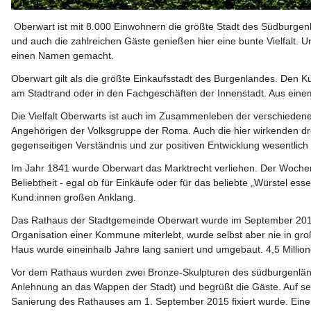
 Oberwart ist mit 8.000 Einwohnern die größte Stadt des Südburgenlandes und hat im Laufe der Jahrzehnte an wirtschaftlicher und gesellschaftlicher Bedeutung gewonnen. Die Bewohner der Stadtgemeinde 
und auch die zahlreichen Gäste genießen hier eine bunte Vielfalt. U
einen Namen gemacht.
Oberwart gilt als die größte Einkaufsstadt des Burgenlandes. Den 
am Stadtrand oder in den Fachgeschäften der Innenstadt. Aus ein
Die Vielfalt Oberwarts ist auch im Zusammenleben der verschiedene
Angehörigen der Volksgruppe der Roma. Auch die hier wirkenden drei
gegenseitigen Verständnis und zur positiven Entwicklung wesentlich b
Im Jahr 1841 wurde Oberwart das Marktrecht verliehen. Der Wochenm
Beliebtheit - egal ob für Einkäufe oder für das beliebte „Würstel 
Kund:innen großen Anklang.  
Das Rathaus der Stadtgemeinde Oberwart wurde im September 2017
Organisation einer Kommune miterlebt, wurde selbst aber nie in gr
Haus wurde eineinhalb Jahre lang saniert und umgebaut. 4,5 Million
Vor dem Rathaus wurden zwei Bronze-Skulpturen des südburgenländi
Anlehnung an das Wappen der Stadt) und begrüßt die Gäste. Auf sein
Sanierung des Rathauses am 1. September 2015 fixiert wurde. Eine w