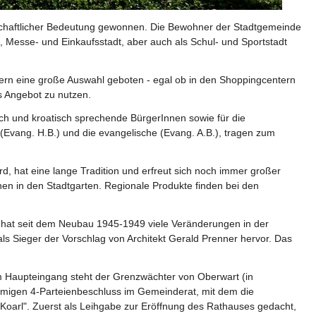
t, Messe- und Einkaufsstadt, aber auch als Schul- und Sportstadt 
ern eine große Auswahl geboten - egal ob in den Shoppingcentern 
 Angebot zu nutzen.  
ch und kroatisch sprechende BürgerInnen sowie für die 
(Evang. H.B.) und die evangelische (Evang. A.B.), tragen zum 
, hat eine lange Tradition und erfreut sich noch immer großer 
nen in den Stadtgarten. Regionale Produkte finden bei den 
at seit dem Neubau 1945-1949 viele Veränderungen in der 
s Sieger der Vorschlag von Architekt Gerald Prenner hervor. Das 
m Haupteingang steht der Grenzwächter von Oberwart (in 
immigen 4-Parteienbeschluss im Gemeinderat, mit dem die 
"Koarl". Zuerst als Leihgabe zur Eröffnung des Rathauses gedacht, 